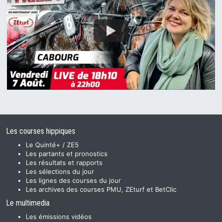
Les courses hippiques
Le Quinté+ / ZE5
Les partants et pronostics
Les résultats et rapports
Les sélections du jour
Les lignes des courses du jour
Les archives des courses PMU, ZEturf et BetClic
Le multimedia
Les émissions vidéos