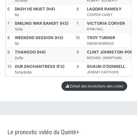
0p3p6p
ROBERT GULBERTI
6
DASH HE MUST (H4)
8
LAQDAR RAMOLY
9p
COOPER CASEY
7
SMILING WAR BANDIT (H3)
1
VICTORIA CORVER
7p0p
RYAN HILL
8
WEEKEND SESSION (H3)
10
TROY TURNER
9p
SIMON BARRASS
9
THANGOO (H4)
9
CLINT JOHNSTON-PORT
2p9p
MICHAEL GRANTHAM
10
OUR ENCHANTRESS (F3)
4
SHAUN O'DONNELL
5p0p8p8p
JEREMY EASTHOPE
Détail des évolutions des cotes
Le pronostic vidéo du Quinté+