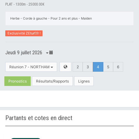
PLAT - 1300m - 25000.00€
Herbe - Corde à gauche - Pour 2 ans et plus - Maiden
Exclusivité ZEturf.fr !
Jeudi 9 juillet 2026
Réunion 7 - NORTHAM
2
3
4
5
6
Pronostics
Résultats/Rapports
Lignes
Partants et cotes en direct