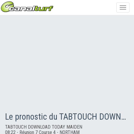
Toggl
navig
Le pronostic du TABTOUCH DOWNLOAD TODAY MAIDEN
TABTOUCH DOWNLOAD TODAY MAIDEN
08:22 - Réunion 7 Course 4 - NORTHAM