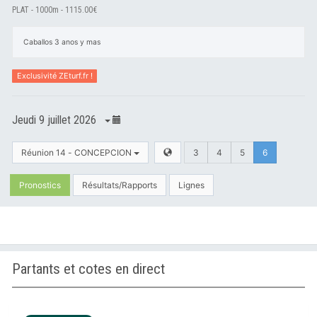
PLAT - 1000m - 1115.00€
Caballos 3 anos y mas
Exclusivité ZEturf.fr !
Jeudi 9 juillet 2026
Réunion 14 - CONCEPCION
3
4
5
6
Pronostics
Résultats/Rapports
Lignes
Partants et cotes en direct