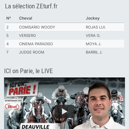
La sélection ZEturf.fr
N°
Cheval
Jockey
2
COMISARIO WOODY
ROJAS LUI.
5
VERSERO
VERA G.
4
CINEMA PARADISO
MOYA J.
7
JUDGE ROOM
BARRIL J.
ICI on Parie, le LIVE