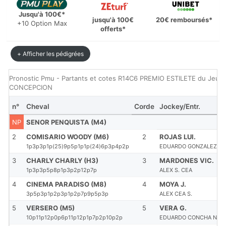
Jusqu'à 100€*
jusqu'à 100€
20€ remboursés*
+10 Option Max
offerts*
+ Afficher les pédigrées
Pronostic Pmu - Partants et cotes R14C6 PREMIO ESTILETE du Jeudi 9
CONCEPCION
n°
Cheval
Corde
Jockey/Entr.
NP
SENOR PENQUISTA (M4)
2
COMISARIO WOODY (M6)
2
ROJAS LUI.
1p3p3p1p(25)9p5p1p1p(24)6p3p4p2p
EDUARDO GONZALEZ S.
3
CHARLY CHARLY (H3)
3
MARDONES VIC.
1p3p3p5p8p1p3p2p12p7p
ALEX S. CEA
4
CINEMA PARADISO (M8)
4
MOYA J.
3p5p3p1p2p3p1p2p7p9p5p3p
ALEX CEA S.
5
VERSERO (M5)
5
VERA G.
10p11p12p0p6p11p12p1p7p2p10p2p
EDUARDO CONCHA N.