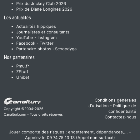
Prix du Jockey Club 2026
Prix de Diane Longines 2026
Les actualités
Actualités hippiques
Journalistes et consultants
YouTube
-
Instagram
Facebook
-
Twitter
Partenaire photos :
Scoopdyga
Nos partenaires
Pmu.fr
ZEturf
Unibet
Conditions générales
d'utisation
-
Politique de
Copyright ©2004-2026
confidentialité
Canalturf.com - Tous droits réservés
Contactez-nous
Jouer comporte des risques : endettement, dépendances,... -
Appelez le 09 74 75 13 13 (Appel non surtaxé)