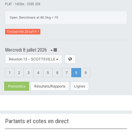
PLAT - 1600m - 5385.00€
Open. Benchmark at 60.0kg = 70
Exclusivité ZEturf.fr !
Mercredi 8 juillet 2026
Réunion 13 - SCOTTSVILLE
1
2
3
4
5
6
7
8
9
Pronostics
Résultats/Rapports
Lignes
Partants et cotes en direct