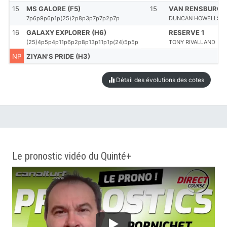
15
MS GALORE (F5)
15
VAN RENSBURG 
7p6p9p6p1p(25)2p8p3p7p7p2p7p
DUNCAN HOWELLS
16
GALAXY EXPLORER (H6)
RESERVE 1
(25)4p5p4p11p6p2p8p13p11p1p(24)5p5p
TONY RIVALLAND
NP
ZIYAN'S PRIDE (H3)
Détail des évolutions des cotes
Le pronostic vidéo du Quinté+