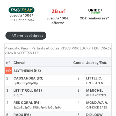
Jusqu'à 100€*
jusqu'à 100€
20€ remboursés*
+10 Option Max
offerts*
+ Afficher les pédigrées
Pronostic Pmu - Partants et cotes R13C8 PRIX LUCKY FISH CRAZY TIM
2026 à SCOTTSVILLE
n°
Cheval
Corde
Jockey/Entr.
NP
SLYTHERIN (H5)
2
CASSANDRA (F3)
2
LITTLE C.
3p6p6p6p10p10p
G S KOTZEN
3
LET IT ROLL (M3)
3
M MICHEL
1p5p7p
GLEN KOTZEN
4
RED CORAL (F4)
4
MGUDLWA A.
2p2p8p2p7p(25)8p7p4p1p3p4p9p
CANDICE BASS
5
RADU (F6)
5
D D LOUW