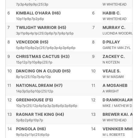
7p3p4p9p9p(25)3p
W WHITEHEAD
6
KIMBALL O'HARA (H6)
6
HABIB C.
10p11p9p7p2p6p
W WHITEHEAD
7
TWILIGHT WARRIOR (H5)
7
MURRAY C.
3p11p9p4p1p(25)3p6p7p7p8p1p5p
LUCINDA WOODRUFF
8
VENCEDOR (H5)
8
D PILLAY
5p8p10p8p2p(25)1p6p3p4p3p6p6p
GARETH VAN ZYL
9
CHRISTMAS CACTUS (H3)
9
ZACKEY C.
15p12p7p10p8p(25)1p
N KOTZEN
10
DANCING ON A CLOUD (H5)
10
VEALE S.
8p1p(25)10p7p4p10p
W M MASAWI
11
NATIONAL DREAM (H7)
11
A MOSAHEB
14p3p5p5p10p(25)12p
A WRIGHT
12
GREENHOUSE (F5)
12
D RAMKHALAWO
10p7p(25)12p4p5p3p3p8p6p3p6p6p
MIKE / MATHEW DE 
13
RAGNAR THE KING (H4)
13
BREWER KAI. A.
5p8p2p6p10p7p
W WHITEHEAD
14
PONGOLA (H6)
14
VENNIKER MME R
9p5p2p11p(25)6p5p
M L ROBERTS