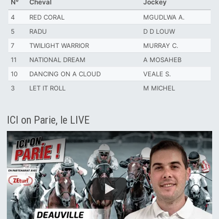
N°
Cheval
Jockey
4
RED CORAL
MGUDLWA A.
5
RADU
D D LOUW
7
TWILIGHT WARRIOR
MURRAY C.
11
NATIONAL DREAM
A MOSAHEB
10
DANCING ON A CLOUD
VEALE S.
3
LET IT ROLL
M MICHEL
ICI on Parie, le LIVE