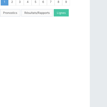
1
2
3
4
5
6
7
8
9
Pronostics
Résultats/Rapports
Lignes