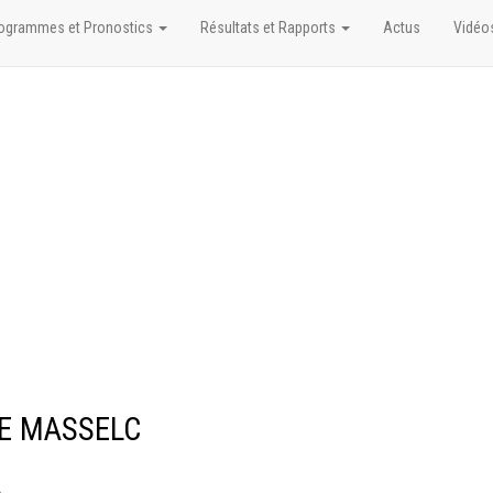
ogrammes et Pronostics
Résultats et Rapports
Actus
Vidéo
SE MASSELC
L