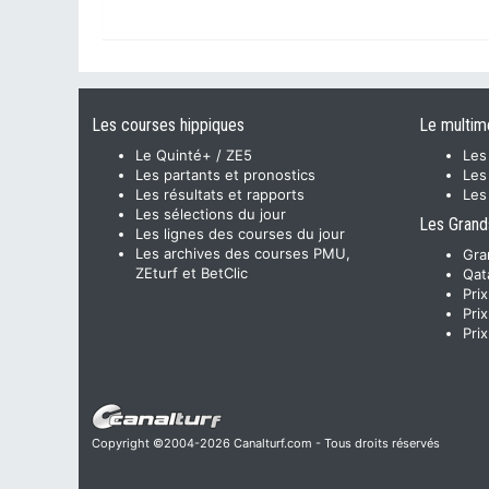
Les courses hippiques
Le multim
Le Quinté+ / ZE5
Les
Les partants et pronostics
Les
Les résultats et rapports
Les
Les sélections du jour
Les Grand
Les lignes des courses du jour
Les archives des courses PMU,
Gra
ZEturf et BetClic
Qat
Pri
Pri
Pri
Copyright ©2004-2026 Canalturf.com - Tous droits réservés