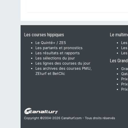
Les courses hippiques
Le multim
Le Quinté+ / ZE5
Les
Les partants et pronostics
Les
Les résultats et rapports
Les
Les sélections du jour
Les Grand
Les lignes des courses du jour
Les archives des courses PMU,
Gra
ZEturf et BetClic
Qat
Pri
Pri
Pri
Copyright ©2004-2026 Canalturf.com - Tous droits réservés