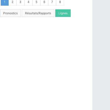
1
2
3
4
5
6
7
8
Pronostics
Résultats/Rapports
Lignes