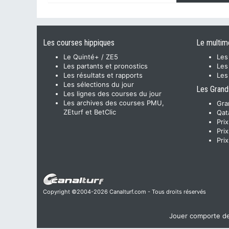
Les courses hippiques
Le multim
Le Quinté+ / ZE5
Les
Les partants et pronostics
Les
Les résultats et rapports
Les
Les sélections du jour
Les Grand
Les lignes des courses du jour
Les archives des courses PMU,
Gra
ZEturf et BetClic
Qat
Pri
Pri
Pri
Copyright ©2004-2026 Canalturf.com - Tous droits réservés
Jouer comporte des