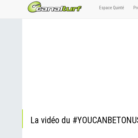
Espace Quinté
Pr
La vidéo du #YOUCANBETONU