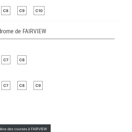
C8
C9
C10
odrome de FAIRVIEW
C7
C8
C7
C8
C9
idéos des courses à FAIRVIEW