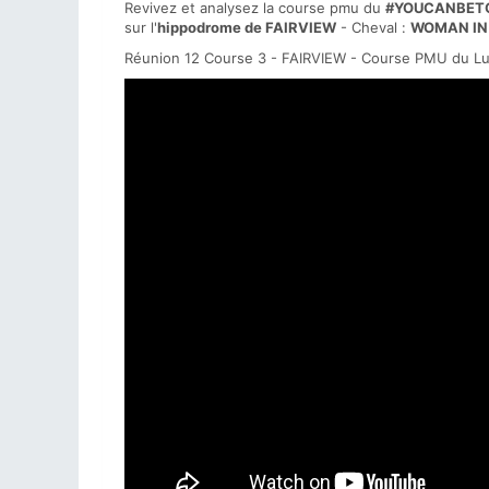
Revivez et analysez la course pmu du
#YOUCANBETO
sur l'
hippodrome de FAIRVIEW
- Cheval :
WOMAN IN
Réunion 12 Course 3 - FAIRVIEW - Course PMU du Lu