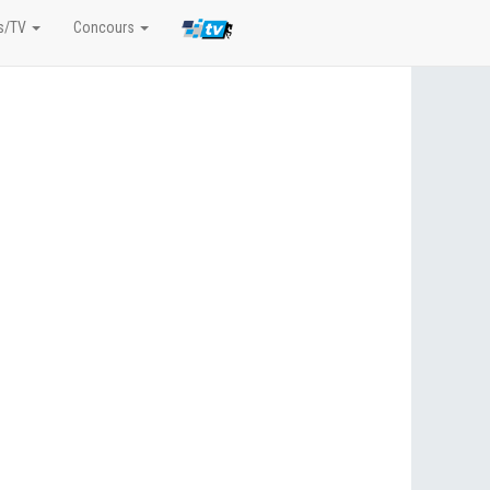
s/TV
Concours