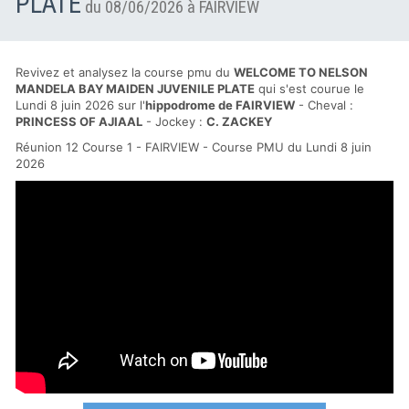
PLATE
du 08/06/2026 à FAIRVIEW
Revivez et analysez la course pmu du
WELCOME TO NELSON
MANDELA BAY MAIDEN JUVENILE PLATE
qui s'est courue le
Lundi 8 juin 2026 sur l'
hippodrome de FAIRVIEW
- Cheval :
PRINCESS OF AJIAAL
- Jockey :
C. ZACKEY
Réunion 12 Course 1 - FAIRVIEW - Course PMU du Lundi 8 juin
2026