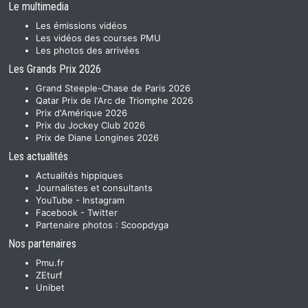
Le multimedia
Les émissions vidéos
Les vidéos des courses PMU
Les photos des arrivées
Les Grands Prix 2026
Grand Steeple-Chase de Paris 2026
Qatar Prix de l'Arc de Triomphe 2026
Prix d'Amérique 2026
Prix du Jockey Club 2026
Prix de Diane Longines 2026
Les actualités
Actualités hippiques
Journalistes et consultants
YouTube
-
Instagram
Facebook
-
Twitter
Partenaire photos :
Scoopdyga
Nos partenaires
Pmu.fr
ZEturf
Unibet