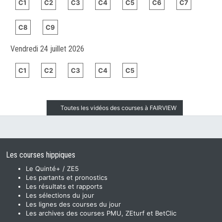
C1
C2
C3
C4
C5
C6
C7
C8
C9
Vendredi 24 juillet 2026
C1
C2
C3
C4
C5
Toutes les vidéos des courses à FAIRVIEW
Les courses hippiques
Le Quinté+ / ZE5
Les partants et pronostics
Les résultats et rapports
Les sélections du jour
Les lignes des courses du jour
Les archives des courses PMU, ZEturf et BetClic