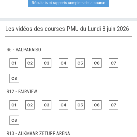
Résultats et rapports complets de la course
Les vidéos des courses PMU du Lundi 8 juin 2026
R6 - VALPARAISO
C1
C2
C3
C4
C5
C6
C7
C8
R12 - FAIRVIEW
C1
C2
C3
C4
C5
C6
C7
C8
R13 - ALKMAAR ZETURF ARENA