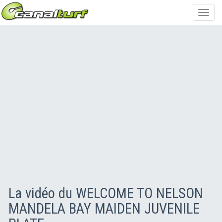
Toggl
navig
La vidéo du WELCOME TO NELSON
MANDELA BAY MAIDEN JUVENILE