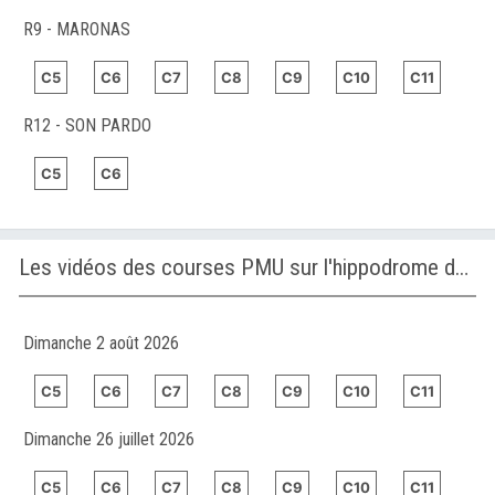
R9 - MARONAS
C5
C6
C7
C8
C9
C10
C11
R12 - SON PARDO
C5
C6
Les vidéos des courses PMU sur l'hippodrome de MARONAS
Dimanche 2 août 2026
C5
C6
C7
C8
C9
C10
C11
Dimanche 26 juillet 2026
C5
C6
C7
C8
C9
C10
C11