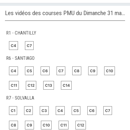
Les vidéos des courses PMU du Dimanche 31 mai 2026
R1 - CHANTILLY
C4
C7
R6 - SANTIAGO
C4
C5
C6
C7
C8
C9
C10
C11
C12
C13
C14
R7 - SOLVALLA
C1
C2
C3
C4
C5
C6
C7
C8
C9
C10
C11
C12