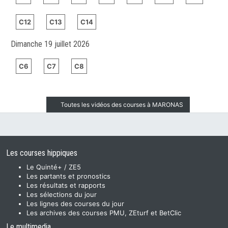
C12
C13
C14
Dimanche 19 juillet 2026
C6
C7
C8
Toutes les vidéos des courses à MARONAS
Les courses hippiques
Le Quinté+ / ZE5
Les partants et pronostics
Les résultats et rapports
Les sélections du jour
Les lignes des courses du jour
Les archives des courses PMU, ZEturf et BetClic
Le multimedia