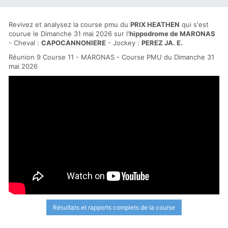
Revivez et analysez la course pmu du
PRIX HEATHEN
qui s'est
courue le Dimanche 31 mai 2026 sur l'
hippodrome de MARONAS
- Cheval :
CAPOCANNONIERE
- Jockey :
PEREZ JA. E.
Réunion 9 Course 11 - MARONAS - Course PMU du Dimanche 31
mai 2026
Résultats et rapports complets de la course