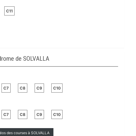
C11
odrome de SOLVALLA
C7
C8
C9
C10
C7
C8
C9
C10
idéos des courses à SOLVALLA