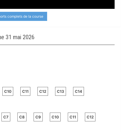
ports complets de la course
e 31 mai 2026
C10
C11
C12
C13
C14
C7
C8
C9
C10
C11
C12