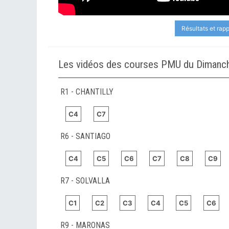
Résultats et rap
Les vidéos des courses PMU du Dimanch
R1 - CHANTILLY
C4
C7
R6 - SANTIAGO
C4
C5
C6
C7
C8
C9
R7 - SOLVALLA
C1
C2
C3
C4
C5
C6
R9 - MARONAS