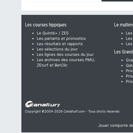
Les courses hippiques
Le multim
Le Quinté+ / ZE5
Les
Les partants et pronostics
Les
Les résultats et rapports
Les
Les sélections du jour
Les Grand
Les lignes des courses du jour
Les archives des courses PMU,
Gra
ZEturf et BetClic
Qat
Pri
Pri
Pri
Copyright ©2004-2026 Canalturf.com - Tous droits réservés
Jouer comporte des