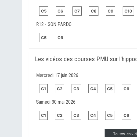
C5
C6
C7
C8
C9
C10
R12 - SON PARDO
C5
C6
Les vidéos des courses PMU sur l'hipp
Mercredi 17 juin 2026
C1
C2
C3
C4
C5
C6
Samedi 30 mai 2026
C1
C2
C3
C4
C5
C6
Toutes les v