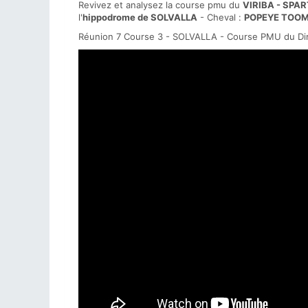
Revivez et analysez la course pmu du
VIRIBA - SPA
l'
hippodrome de SOLVALLA
- Cheval :
POPEYE TOO
Réunion 7 Course 3 - SOLVALLA - Course PMU du Di