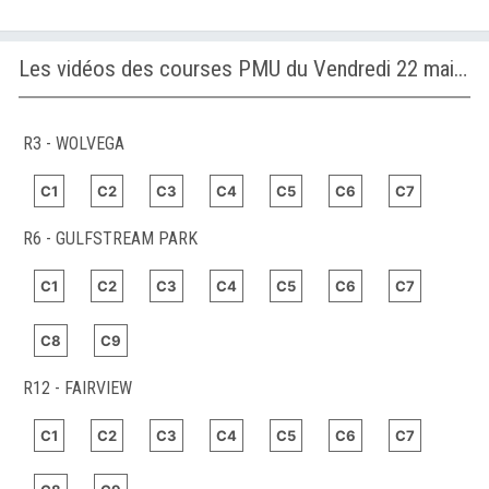
Les vidéos des courses PMU du Vendredi 22 mai 2026
R3 - WOLVEGA
C1
C2
C3
C4
C5
C6
C7
R6 - GULFSTREAM PARK
C1
C2
C3
C4
C5
C6
C7
C8
C9
R12 - FAIRVIEW
C1
C2
C3
C4
C5
C6
C7