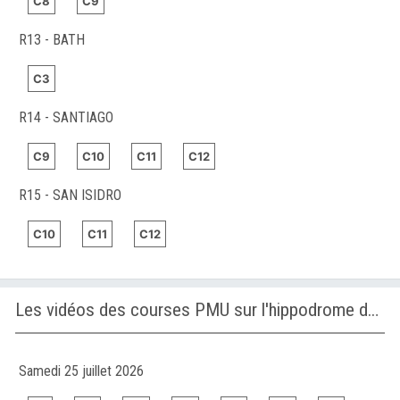
C8
C9
R13 - BATH
C3
R14 - SANTIAGO
C9
C10
C11
C12
R15 - SAN ISIDRO
C10
C11
C12
Les vidéos des courses PMU sur l'hippodrome de GULFSTREAM PARK
Samedi 25 juillet 2026