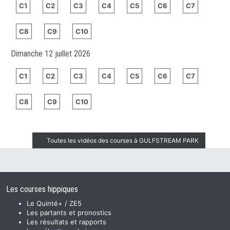
C1
C2
C3
C4
C5
C6
C7
C8
C9
C10
Dimanche 12 juillet 2026
C1
C2
C3
C4
C5
C6
C7
C8
C9
C10
Toutes les vidéos des courses à GULFSTREAM PARK
Les courses hippiques
Le Quinté+ / ZE5
Les partants et pronostics
Les résultats et rapports