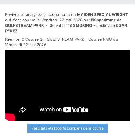
Revivez et analysez la course pmu du
MAIDEN SPECIAL WEIGHT
qui s'est courue le Vendredi 22 mai 2026 sur l'
hippodrome de
GULFSTREAM PARK
- Cheval :
IT'S SMOKING
- Jockey :
EDGAR
PEREZ
Réunion 6 Course 2 - GULFSTREAM PARK - Course PMU du
Vendredi 22 mai 2026
Résultats et rapports complets de la course