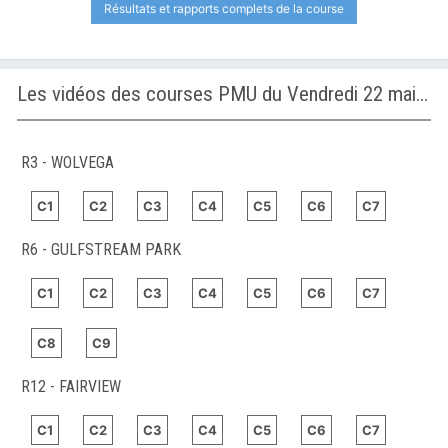
Résultats et rapports complets de la course
Les vidéos des courses PMU du Vendredi 22 mai 2026
R3 - WOLVEGA
C1
C2
C3
C4
C5
C6
C7
R6 - GULFSTREAM PARK
C1
C2
C3
C4
C5
C6
C7
C8
C9
R12 - FAIRVIEW
C1
C2
C3
C4
C5
C6
C7