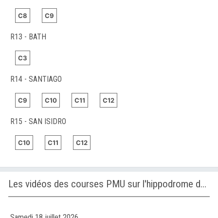
C8
C9
R13 - BATH
C3
R14 - SANTIAGO
C9
C10
C11
C12
R15 - SAN ISIDRO
C10
C11
C12
Les vidéos des courses PMU sur l'hippodrome de WOLVEGA
Samedi 18 juillet 2026