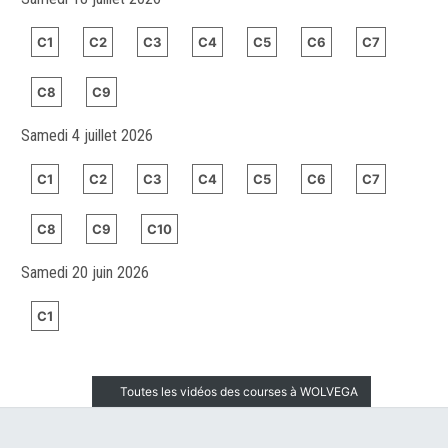
C1
C2
C3
C4
C5
C6
C7
C8
C9
Samedi 4 juillet 2026
C1
C2
C3
C4
C5
C6
C7
C8
C9
C10
Samedi 20 juin 2026
C1
Toutes les vidéos des courses à WOLVEGA