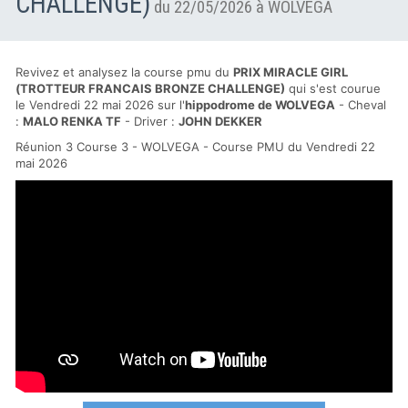
CHALLENGE)
du 22/05/2026 à WOLVEGA
Revivez et analysez la course pmu du
PRIX MIRACLE GIRL
(TROTTEUR FRANCAIS BRONZE CHALLENGE)
qui s'est courue
le Vendredi 22 mai 2026 sur l'
hippodrome de WOLVEGA
- Cheval
:
MALO RENKA TF
- Driver :
JOHN DEKKER
Réunion 3 Course 3 - WOLVEGA - Course PMU du Vendredi 22
mai 2026