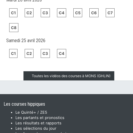
C1
C2
C3
C4
C5
C6
C7
C8
Samedi 25 avril 2026
C1
C2
C3
C4
Toutes les vidéos des courses à MONS (GHLIN)
Les courses hippiques
Le Quinté+ / ZE5
Les partants et pronostics
Les résultats et rapports
Les sélections du jour