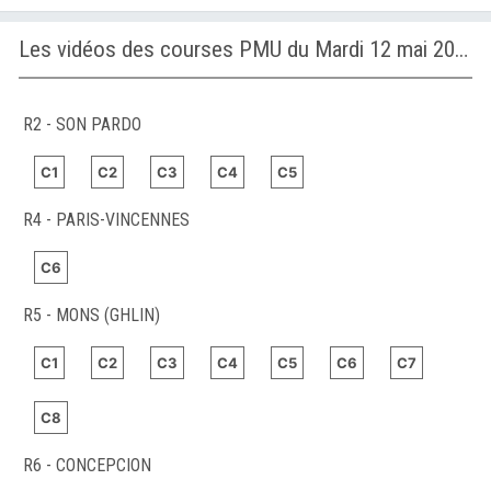
Les vidéos des courses PMU du Mardi 12 mai 2026
R2 - SON PARDO
C1
C2
C3
C4
C5
R4 - PARIS-VINCENNES
C6
R5 - MONS (GHLIN)
C1
C2
C3
C4
C5
C6
C7
C8
R6 - CONCEPCION