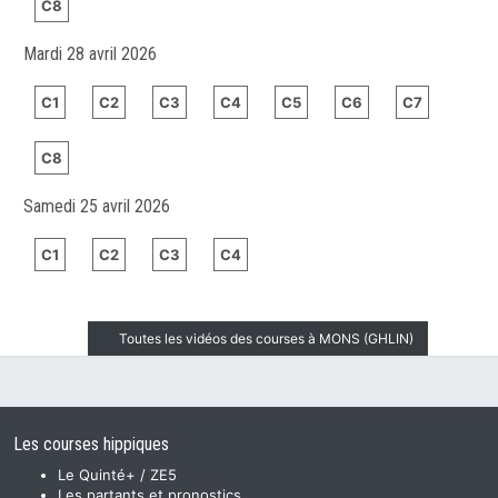
C8
Mardi 28 avril 2026
C1
C2
C3
C4
C5
C6
C7
C8
Samedi 25 avril 2026
C1
C2
C3
C4
Toutes les vidéos des courses à MONS (GHLIN)
Les courses hippiques
Le Quinté+ / ZE5
Les partants et pronostics