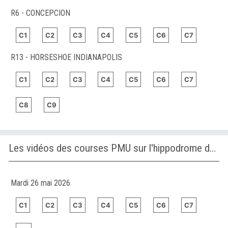
R6 - CONCEPCION
C1
C2
C3
C4
C5
C6
C7
R13 - HORSESHOE INDIANAPOLIS
C1
C2
C3
C4
C5
C6
C7
C8
C9
Les vidéos des courses PMU sur l'hippodrome de MONS (GHLIN)
Mardi 26 mai 2026
C1
C2
C3
C4
C5
C6
C7