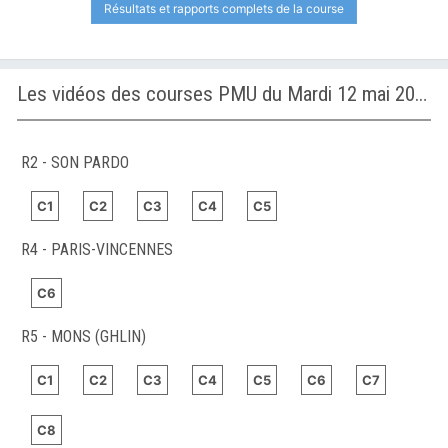
Résultats et rapports complets de la course
Les vidéos des courses PMU du Mardi 12 mai 2026
R2 - SON PARDO
C1
C2
C3
C4
C5
R4 - PARIS-VINCENNES
C6
R5 - MONS (GHLIN)
C1
C2
C3
C4
C5
C6
C7
C8