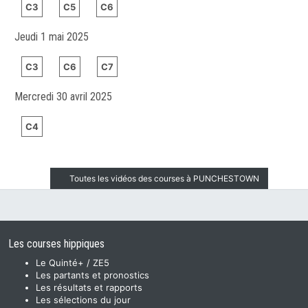
C3
C5
C6
Jeudi 1 mai 2025
C3
C6
C7
Mercredi 30 avril 2025
C4
Toutes les vidéos des courses à PUNCHESTOWN
Les courses hippiques
Le Quinté+ / ZE5
Les partants et pronostics
Les résultats et rapports
Les sélections du jour