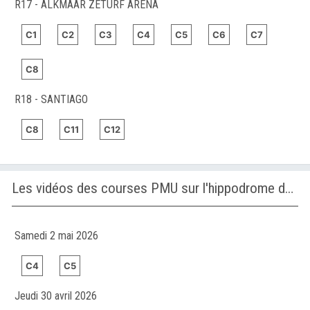
R17 - ALKMAAR ZETURF ARENA
C1
C2
C3
C4
C5
C6
C7
C8
R18 - SANTIAGO
C8
C11
C12
Les vidéos des courses PMU sur l'hippodrome de PUNCHESTOWN
Samedi 2 mai 2026
C4
C5
Jeudi 30 avril 2026