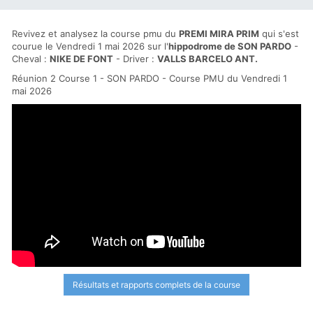
Revivez et analysez la course pmu du
PREMI MIRA PRIM
qui s'est
courue le Vendredi 1 mai 2026 sur l'
hippodrome de SON PARDO
-
Cheval :
NIKE DE FONT
- Driver :
VALLS BARCELO ANT.
Réunion 2 Course 1 - SON PARDO - Course PMU du Vendredi 1
mai 2026
Résultats et rapports complets de la course