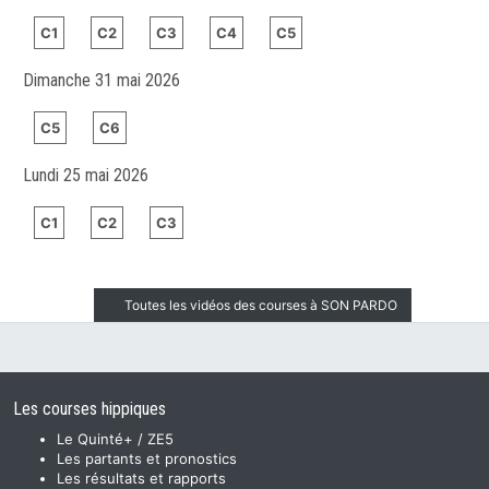
C1
C2
C3
C4
C5
Dimanche 31 mai 2026
C5
C6
Lundi 25 mai 2026
C1
C2
C3
Toutes les vidéos des courses à SON PARDO
Les courses hippiques
Le Quinté+ / ZE5
Les partants et pronostics
Les résultats et rapports