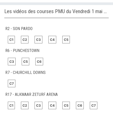
Les vidéos des courses PMU du Vendredi 1 mai 2026
R2 - SON PARDO
C1
C2
C3
C4
C5
R6 - PUNCHESTOWN
C3
C5
C6
R7 - CHURCHILL DOWNS
C7
R17 - ALKMAAR ZETURF ARENA
C1
C2
C3
C4
C5
C6
C7