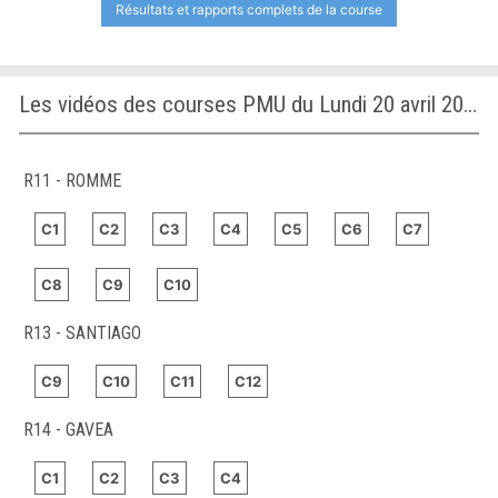
Résultats et rapports complets de la course
Les vidéos des courses PMU du Lundi 20 avril 2026
R11 - ROMME
C1
C2
C3
C4
C5
C6
C7
C8
C9
C10
R13 - SANTIAGO
C9
C10
C11
C12
R14 - GAVEA
C1
C2
C3
C4