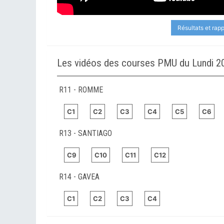
Résultats et rap
Les vidéos des courses PMU du Lundi 20
R11 - ROMME
C1
C2
C3
C4
C5
C6
R13 - SANTIAGO
C9
C10
C11
C12
R14 - GAVEA
C1
C2
C3
C4