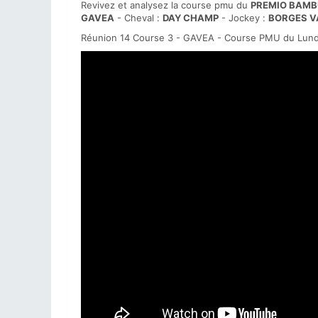
Revivez et analysez la course pmu du
PREMIO BAMB
GAVEA
- Cheval :
DAY CHAMP
- Jockey :
BORGES 
Réunion 14 Course 3 - GAVEA - Course PMU du Lundi