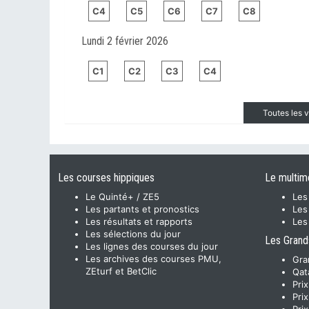
C4
C5
C6
C7
C8
Lundi 2 février 2026
C1
C2
C3
C4
Toutes les 
Les courses hippiques
Le multim
Le Quinté+ / ZE5
Les
Les partants et pronostics
Les
Les résultats et rapports
Les
Les sélections du jour
Les Grand
Les lignes des courses du jour
Les archives des courses PMU,
Gra
ZEturf et BetClic
Qat
Pri
Pri