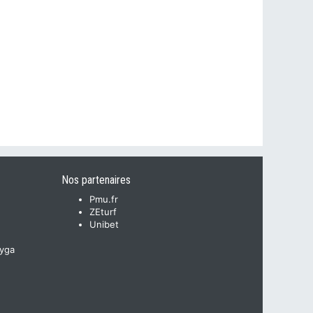
Nos partenaires
Pmu.fr
ZEturf
Unibet
yga