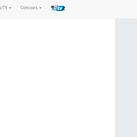
s/TV
Concours