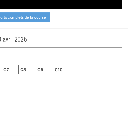
ports complets de la course
 avril 2026
C7
C8
C9
C10