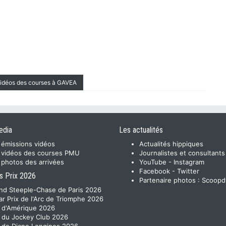
vidéos des courses à GAVEA
edia
Les actualités
 émissions vidéos
Actualités hippiques
 vidéos des courses PMU
Journalistes et consultants
 photos des arrivées
YouTube
-
Instagram
Facebook
-
Twitter
s Prix 2026
Partenaire photos :
Scoopd
nd Steeple-Chase de Paris 2026
ar Prix de l'Arc de Triomphe 2026
x d'Amérique 2026
x du Jockey Club 2026