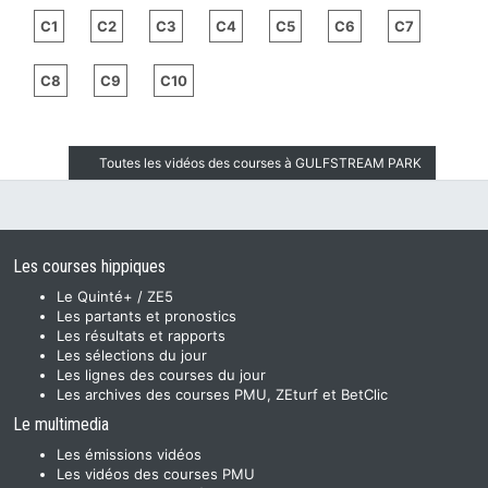
C1
C2
C3
C4
C5
C6
C7
C8
C9
C10
Toutes les vidéos des courses à GULFSTREAM PARK
Les courses hippiques
Le Quinté+ / ZE5
Les partants et pronostics
Les résultats et rapports
Les sélections du jour
Les lignes des courses du jour
Les archives des courses PMU, ZEturf et BetClic
Le multimedia
Les émissions vidéos
Les vidéos des courses PMU