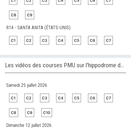
C1
C2
C3
C4
C5
C6
C7
C8
C9
R14 - SANTA ANITA (ÉTATS-UNIS)
C1
C2
C3
C4
C5
C6
C7
Les vidéos des courses PMU sur l'hippodrome de GULFSTREAM PARK
Samedi 25 juillet 2026
C1
C2
C3
C4
C5
C6
C7
C8
C9
C10
Dimanche 12 juillet 2026