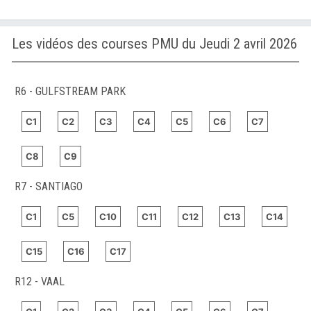
Les vidéos des courses PMU du Jeudi 2 avril 2026
R6 - GULFSTREAM PARK
C1
C2
C3
C4
C5
C6
C7
C8
C9
R7 - SANTIAGO
C1
C5
C10
C11
C12
C13
C14
C15
C16
C17
R12 - VAAL