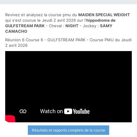
Revivez et analysez la course pmu du
MAIDEN SPECIAL WEIGHT
qui s'est courue le Jeudi 2 avril 2026 sur l'
hippodrome de
GULFSTREAM PARK
- Cheval :
NIGHT
- Jockey :
SAMY
CAMACHO
Réunion 6 Course 6 - GULFSTREAM PARK - Course PMU du Jeudi
2 avril 2026
Résultats et rapports complets de la course