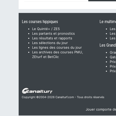
Les courses hippiques
Le multim
Le Quinté+ / ZE5
Les
Les partants et pronostics
Les
Les résultats et rapports
Les
Les sélections du jour
Les Grand
Les lignes des courses du jour
Les archives des courses PMU,
Gra
ZEturf et BetClic
Qat
Pri
Pri
Pri
Copyright ©2004-2026 Canalturf.com - Tous droits réservés
Jouer comporte des