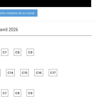
ports complets de la course
vril 2026
C7
C8
C9
C14
C15
C16
C17
C7
C8
C9