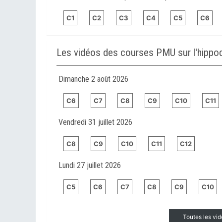
C1
C2
C3
C4
C5
C6
Les vidéos des courses PMU sur l'hip
Dimanche 2 août 2026
C6
C7
C8
C9
C10
C11
Vendredi 31 juillet 2026
C8
C9
C10
C11
C12
Lundi 27 juillet 2026
C5
C6
C7
C8
C9
C10
Toutes les vi