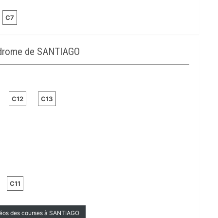
C7
podrome de SANTIAGO
C12
C13
C11
déos des courses à SANTIAGO