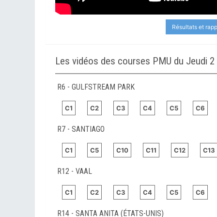
Résultats et rap
Les vidéos des courses PMU du Jeudi 2 a
R6 - GULFSTREAM PARK
C1
C2
C3
C4
C5
C6
R7 - SANTIAGO
C1
C5
C10
C11
C12
C13
R12 - VAAL
C1
C2
C3
C4
C5
C6
R14 - SANTA ANITA (ÉTATS-UNIS)