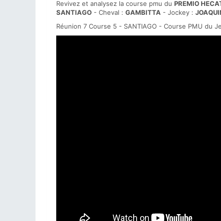
Revivez et analysez la course pmu du
PREMIO HECA
SANTIAGO
- Cheval :
GAMBITTA
- Jockey :
JOAQUI
Réunion 7 Course 5 - SANTIAGO - Course PMU du Jeu