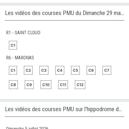
Les vidéos des courses PMU du Dimanche 29 mars 2026
R1 - SAINT CLOUD
C1
R6 - MARONAS
C1
C2
C3
C4
C5
C6
C7
C8
C9
C10
C11
C12
Les vidéos des courses PMU sur l'hippodrome de SAINT CLOUD
Dimanche 5 juillet 2026