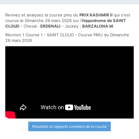
Revivez et analysez la course pmu du
PRIX KASHMIR II
qui s'est
courue le Dimanche 29 mars 2026 sur l'
hippodrome de SAINT
CLOUD
- Cheval :
ERDENALI
- Jockey :
BARZALONA M.
Réunion 1 Course 1 - SAINT CLOUD - Course PMU du Dimanche
29 mars 2026
Résultats et rapports complets de la course