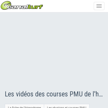
Toggl
navig
Les vidéos des courses PMU de l'hippodrome de SAINT CLOUD
La fiche de l'hippodrome
Les réunions et courses PMU