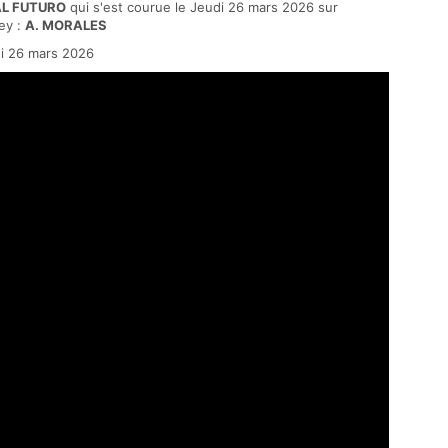
AL FUTURO
qui s'est courue le Jeudi 26 mars 2026 sur
ey :
A. MORALES
i 26 mars 2026