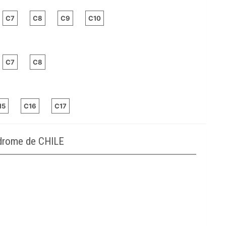
C7
C8
C9
C10
C7
C8
15
C16
C17
odrome de CHILE