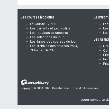
Les courses hippiques
Le multim
Le Quinté+ / ZE5
Les
Les partants et pronostics
Les
Les résultats et rapports
Les
Les sélections du jour
Les Grand
Les lignes des courses du jour
Les archives des courses PMU,
Gra
ZEturf et BetClic
Qat
Pri
Pri
Pri
Copyright ©2004-2026 Canalturf.com - Tous droits réservés
Jouer comporte des