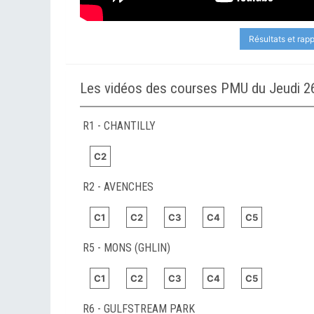
Résultats et rap
Les vidéos des courses PMU du Jeudi 2
R1 - CHANTILLY
C2
R2 - AVENCHES
C1
C2
C3
C4
C5
R5 - MONS (GHLIN)
C1
C2
C3
C4
C5
R6 - GULFSTREAM PARK