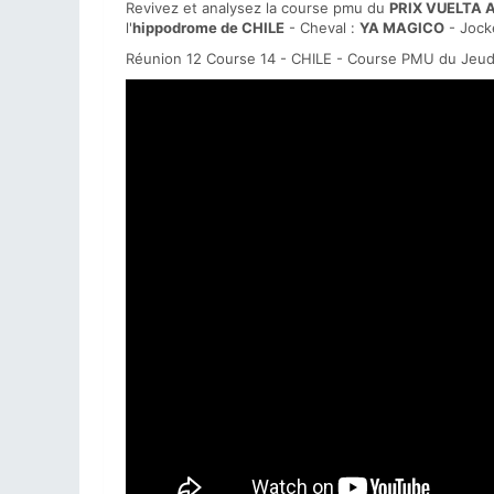
Revivez et analysez la course pmu du
PRIX VUELTA 
l'
hippodrome de CHILE
- Cheval :
YA MAGICO
- Jock
Réunion 12 Course 14 - CHILE - Course PMU du Jeud