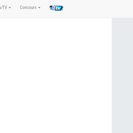
s/TV
Concours