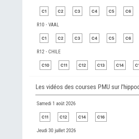
C1
C2
C3
C4
C5
C6
R10 - VAAL
C1
C2
C3
C4
C5
C6
R12 - CHILE
C10
C11
C12
C13
C14
C
Les vidéos des courses PMU sur l'hipp
Samedi 1 août 2026
C11
C12
C14
C16
Jeudi 30 juillet 2026