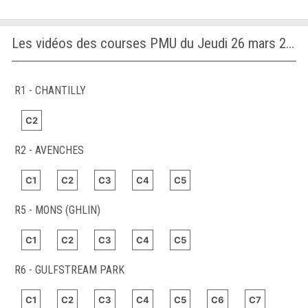
Les vidéos des courses PMU du Jeudi 26 mars 2026
R1 - CHANTILLY
C2
R2 - AVENCHES
C1
C2
C3
C4
C5
R5 - MONS (GHLIN)
C1
C2
C3
C4
C5
R6 - GULFSTREAM PARK
C1
C2
C3
C4
C5
C6
C7