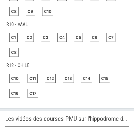
C8
C9
C10
R10 - VAAL
C1
C2
C3
C4
C5
C6
C7
C8
R12 - CHILE
C10
C11
C12
C13
C14
C15
C16
C17
Les vidéos des courses PMU sur l'hippodrome de AVENCHES