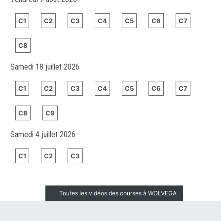
C1
C2
C3
C4
C5
C6
C7
C8
Samedi 18 juillet 2026
C1
C2
C3
C4
C5
C6
C7
C8
C9
Samedi 4 juillet 2026
C1
C2
C3
Toutes les vidéos des courses à WOLVEGA