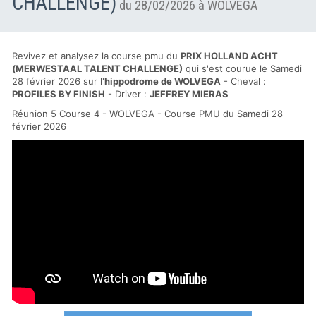
CHALLENGE)
du 28/02/2026 à WOLVEGA
Revivez et analysez la course pmu du
PRIX HOLLAND ACHT
(MERWESTAAL TALENT CHALLENGE)
qui s'est courue le Samedi
28 février 2026 sur l'
hippodrome de WOLVEGA
- Cheval :
PROFILES BY FINISH
- Driver :
JEFFREY MIERAS
Réunion 5 Course 4 - WOLVEGA - Course PMU du Samedi 28
février 2026