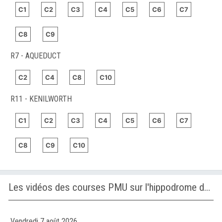
C1
C2
C3
C4
C5
C6
C7
C8
C9
R7 - AQUEDUCT
C2
C4
C8
C10
R11 - KENILWORTH
C1
C2
C3
C4
C5
C6
C7
C8
C9
C10
Les vidéos des courses PMU sur l'hippodrome de WOLVEGA
Vendredi 7 août 2026