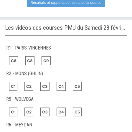
Résultats et rapports complets de la course
Les vidéos des courses PMU du Samedi 28 février 2026
R1 - PARIS-VINCENNES
C6
C8
C9
R2 - MONS (GHLIN)
C1
C2
C3
C4
C5
R5 - WOLVEGA
C1
C2
C3
C4
C5
R6 - MEYDAN