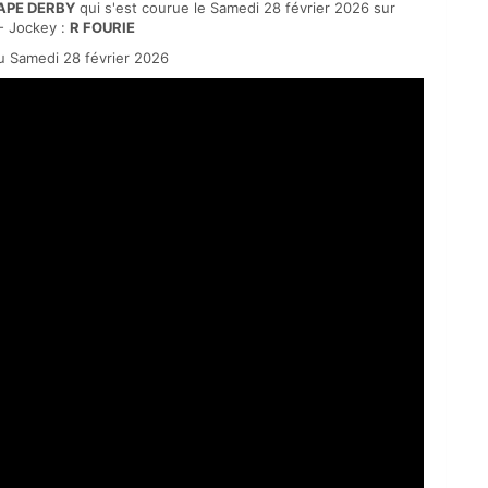
APE DERBY
qui s'est courue le Samedi 28 février 2026 sur
- Jockey :
R FOURIE
 Samedi 28 février 2026