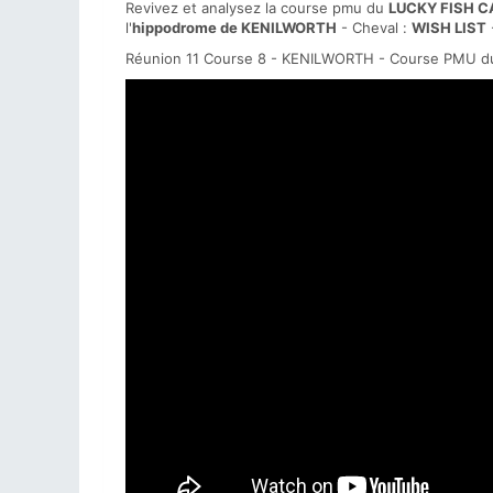
Revivez et analysez la course pmu du
LUCKY FISH C
l'
hippodrome de KENILWORTH
- Cheval :
WISH LIST
Réunion 11 Course 8 - KENILWORTH - Course PMU du