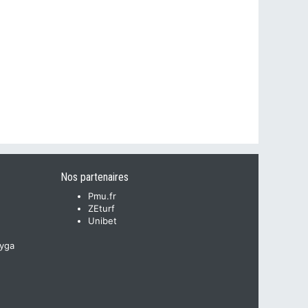
Nos partenaires
Pmu.fr
ZEturf
Unibet
yga