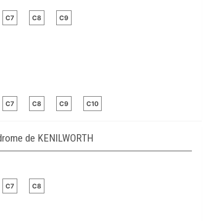
C7
C8
C9
C7
C8
C9
C10
podrome de KENILWORTH
C7
C8