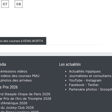
C7
C8
éos des courses à KENILWORTH
edia
Les actualités
 émissions vidéos
Actualités hippiques
 vidéos des courses PMU
Journalistes et consultants
 photos des arrivées
YouTube
-
Instagram
Facebook
-
Twitter
s Prix 2026
Partenaire photos :
Scoopd
nd Steeple-Chase de Paris 2026
ar Prix de l'Arc de Triomphe 2026
x d'Amérique 2026
x du Jockey Club 2026