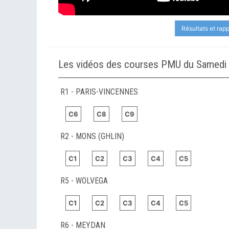
Résultats et rap
Les vidéos des courses PMU du Samedi 2
R1 - PARIS-VINCENNES
C6
C8
C9
R2 - MONS (GHLIN)
C1
C2
C3
C4
C5
R5 - WOLVEGA
C1
C2
C3
C4
C5
R6 - MEYDAN