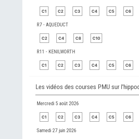
C1
C2
C3
C4
C5
C6
R7 - AQUEDUCT
C2
C4
C8
C10
R11 - KENILWORTH
C1
C2
C3
C4
C5
C6
Les vidéos des courses PMU sur l'hip
Mercredi 5 août 2026
C1
C2
C3
C4
C5
C6
Samedi 27 juin 2026