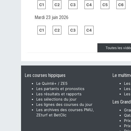
C1
C2
C3
C4
C5
C6
Mardi 23 juin 2026
C1
C2
C3
C4
Toutes les vid
Les courses hippiques
Le multim
Le Quinté+ / ZE5
Les
Les partants et pronostics
Les
Les résultats et rapports
Les
Les sélections du jour
Les Grand
Les lignes des courses du jour
Les archives des courses PMU,
Gra
ZEturf et BetClic
Qat
Pri
Pri