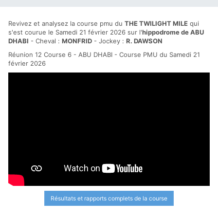
Revivez et analysez la course pmu du
THE TWILIGHT MILE
qui
s'est courue le Samedi 21 février 2026 sur l'
hippodrome de ABU
DHABI
- Cheval :
MONFRID
- Jockey :
R. DAWSON
Réunion 12 Course 6 - ABU DHABI - Course PMU du Samedi 21
février 2026
Résultats et rapports complets de la course