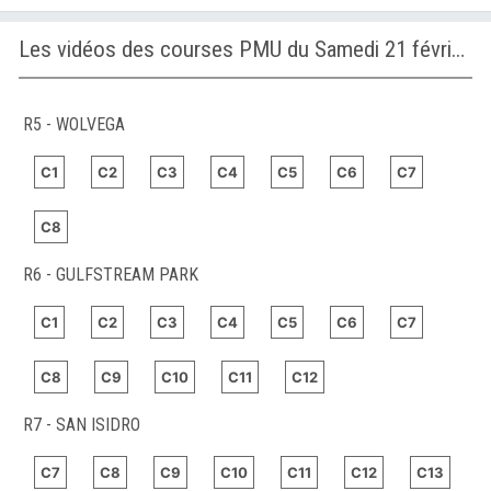
Les vidéos des courses PMU du Samedi 21 février 2026
R5 - WOLVEGA
C1
C2
C3
C4
C5
C6
C7
C8
R6 - GULFSTREAM PARK
C1
C2
C3
C4
C5
C6
C7
C8
C9
C10
C11
C12
R7 - SAN ISIDRO
C7
C8
C9
C10
C11
C12
C13