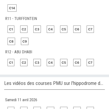
C14
R11 - TURFFONTEIN
C1
C2
C3
C4
C5
C6
C7
C8
C9
R12 - ABU DHABI
C1
C2
C3
C4
C5
C6
C7
Les vidéos des courses PMU sur l'hippodrome de ABU DHABI
Samedi 11 avril 2026