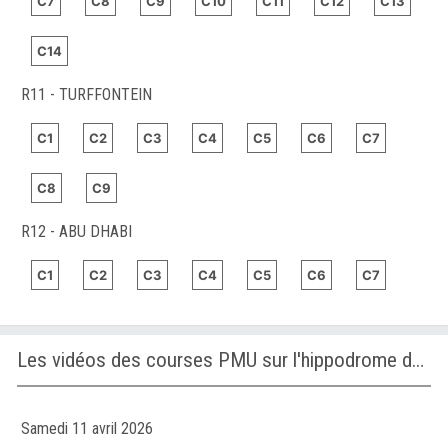
C7
C8
C9
C10
C11
C12
C13
C14
R11 - TURFFONTEIN
C1
C2
C3
C4
C5
C6
C7
C8
C9
R12 - ABU DHABI
C1
C2
C3
C4
C5
C6
C7
Les vidéos des courses PMU sur l'hippodrome de ABU DHABI
Samedi 11 avril 2026