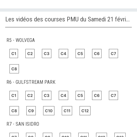
Les vidéos des courses PMU du Samedi 21 février 2026
R5 - WOLVEGA
C1
C2
C3
C4
C5
C6
C7
C8
R6 - GULFSTREAM PARK
C1
C2
C3
C4
C5
C6
C7
C8
C9
C10
C11
C12
R7 - SAN ISIDRO