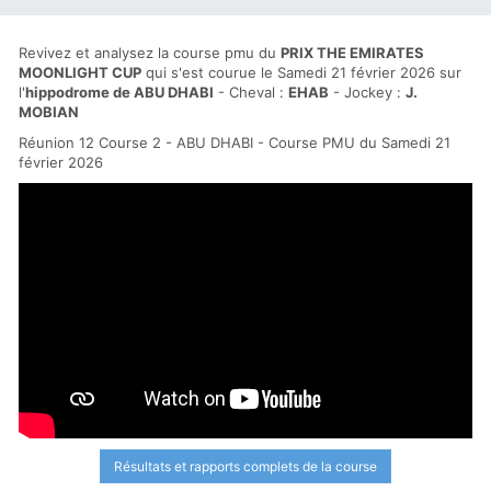
Revivez et analysez la course pmu du
PRIX THE EMIRATES
MOONLIGHT CUP
qui s'est courue le Samedi 21 février 2026 sur
l'
hippodrome de ABU DHABI
- Cheval :
EHAB
- Jockey :
J.
MOBIAN
Réunion 12 Course 2 - ABU DHABI - Course PMU du Samedi 21
février 2026
Résultats et rapports complets de la course