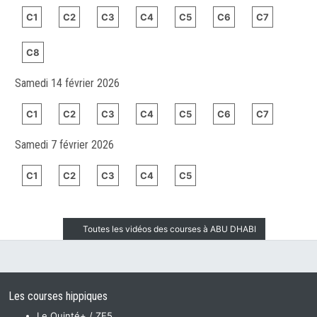
C1
C2
C3
C4
C5
C6
C7
C8
Samedi 14 février 2026
C1
C2
C3
C4
C5
C6
C7
Samedi 7 février 2026
C1
C2
C3
C4
C5
Toutes les vidéos des courses à ABU DHABI
Les courses hippiques
Le Quinté+ / ZE5