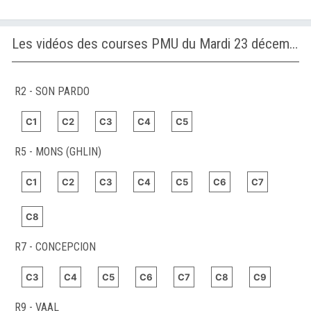
Les vidéos des courses PMU du Mardi 23 décembre 2025
R2 - SON PARDO
C1
C2
C3
C4
C5
R5 - MONS (GHLIN)
C1
C2
C3
C4
C5
C6
C7
C8
R7 - CONCEPCION
C3
C4
C5
C6
C7
C8
C9
R9 - VAAL