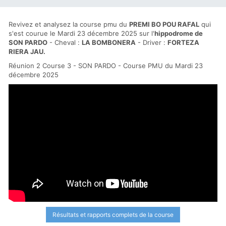
Revivez et analysez la course pmu du
PREMI BO POU RAFAL
qui
s'est courue le Mardi 23 décembre 2025 sur l'
hippodrome de
SON PARDO
- Cheval :
LA BOMBONERA
- Driver :
FORTEZA
RIERA JAU.
Réunion 2 Course 3 - SON PARDO - Course PMU du Mardi 23
décembre 2025
Résultats et rapports complets de la course