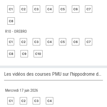
C1
C2
C3
C4
C5
C6
C7
C8
R10 - OREBRO
C1
C2
C3
C4
C5
C6
C7
C8
C9
C10
Les vidéos des courses PMU sur l'hippodrome de SON PARDO
Mercredi 17 juin 2026
C1
C2
C3
C4