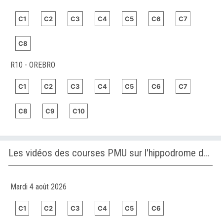
C1
C2
C3
C4
C5
C6
C7
C8
R10 - OREBRO
C1
C2
C3
C4
C5
C6
C7
C8
C9
C10
Les vidéos des courses PMU sur l'hippodrome de CONCEPCION
Mardi 4 août 2026
C1
C2
C3
C4
C5
C6