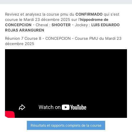
Revivez et analysez la course pmu du
CONFIRMADO
qui s'est
courue le Mardi 23 décembre 2025 sur l'
hippodrome de
CONCEPCION
- Cheval :
SHOOTER
- Jockey :
LUIS EDUARDO
ROJAS ARANGUREN
Réunion 7 Course 8 - CONCEPCION - Course PMU du Mardi 23
décembre 2025
Résultats et rapports complets de la course