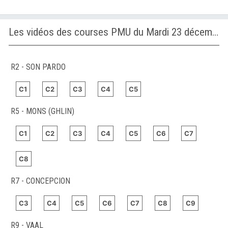
Les vidéos des courses PMU du Mardi 23 décembre 2025
R2 - SON PARDO
C1
C2
C3
C4
C5
R5 - MONS (GHLIN)
C1
C2
C3
C4
C5
C6
C7
C8
R7 - CONCEPCION
C3
C4
C5
C6
C7
C8
C9
R9 - VAAL