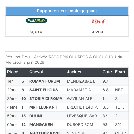
Rapport en jeu simple gagnant
9,70 €
9,20 €
Résultat Pmu - Arrivée R3C8 PRIX CHURROS A CHOUCHOU du
Mercredi 3 juin 2026
Place
Cheval
Jockey
Cote
Ecart
1er
5
ROMAN FORUM
MENDIZABAL I.
9.7
2ème
6
SAINT ELIGIUS
MADAMET A.
6.8
NEZ
3ème
10
STORIA DI ROMA
GAVILAN ALE.
14
3
4ème
1
MR FLEURANT
BRECHET LéO P.
8.3
TETE
5ème
15
DULINI
LEVESQUE WAR.
32
2
6ème
12
MANGAKEN
DUBORD ROM.
93
3/4
7ème
8
ANOTHER ROSE
SEGUY V.
9.5
CENC