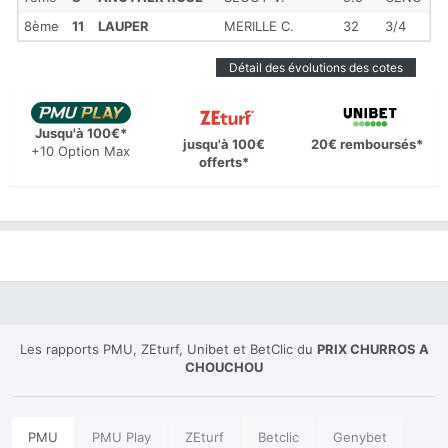
8ème
11
LAUPER
MERILLE C.
32
3/4
Détail des évolutions des cotes
Jusqu'à 100€*
jusqu'à 100€
20€ remboursés*
+10 Option Max
offerts*
Les rapports PMU, ZEturf, Unibet et BetClic du
PRIX CHURROS A
CHOUCHOU
PMU
PMU Play
ZEturf
Betclic
Genybet