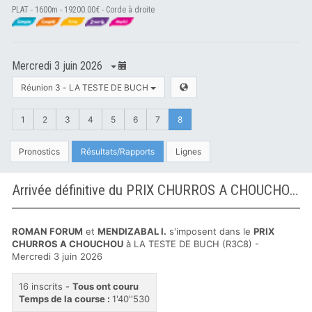
PLAT - 1600m - 19200.00€ - Corde à droite
Mercredi 3 juin 2026
Réunion 3 - LA TESTE DE BUCH
1
2
3
4
5
6
7
8
Pronostics
Résultats/Rapports
Lignes
Arrivée définitive du PRIX CHURROS A CHOUCHOU à LA TESTE DE BUCH
ROMAN FORUM
et
MENDIZABAL I.
s'imposent dans le
PRIX
CHURROS A CHOUCHOU
à LA TESTE DE BUCH (R3C8) -
Mercredi 3 juin 2026
16 inscrits -
Tous ont couru
Temps de la course :
1'40''530