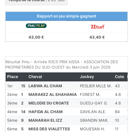
Rapport en jeu simple gagnant
43,00 €
43,40 €
Résultat Pmu - Arrivée R3C5 PRIX AISSA - ASSOCIATION DES
PROPRIETAIRES DU SUD-OUEST du Mercredi 3 juin 2026
Place
Cheval
Jockey
Cote
Ec
1er
15
LABWA AL CHAM
PESLIER MLLE M.
43
2ème
1
MARAKEZ AL SHAHANIA
FOREST M.
4.6
2
3ème
2
MELODIE DU CROATE
GUEDJ-GAY G.
4.6
1 1
4ème
14
HAFIDA AL CHAM
GAVILAN ALE.
84
TE
5ème
9
MANARAH EL IZZ
GRANDIN MAR.
10
1
6ème
5
MISS DES VIALETTES
MOUESAN H.
11
1/2