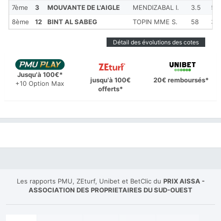
7ème
3
MOUVANTE DE L'AIGLE
MENDIZABAL I.
3.5
5 1
8ème
12
BINT AL SABEG
TOPIN MME S.
58
3/
Détail des évolutions des cotes
Jusqu'à 100€*
jusqu'à 100€
20€ remboursés*
+10 Option Max
offerts*
Les rapports PMU, ZEturf, Unibet et BetClic du
PRIX AISSA -
ASSOCIATION DES PROPRIETAIRES DU SUD-OUEST