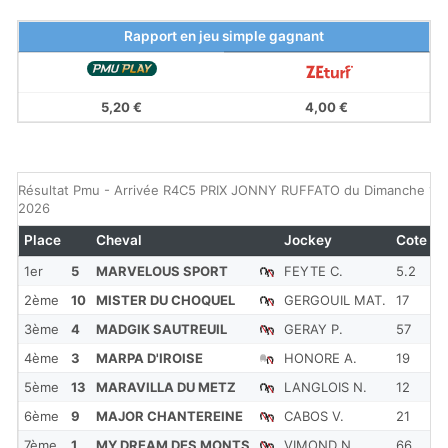
Rapport en jeu simple gagnant
5,20 €
4,00 €
Résultat Pmu - Arrivée R4C5 PRIX JONNY RUFFATO du Dimanche 17 
2026
Place
Cheval
Jockey
Cote
R
1er
5
MARVELOUS SPORT
FEYTE C.
5.2
1
2ème
10
MISTER DU CHOQUEL
GERGOUIL MAT.
17
1
3ème
4
MADGIK SAUTREUIL
GERAY P.
57
1
4ème
3
MARPA D'IROISE
HONORE A.
19
1
5ème
13
MARAVILLA DU METZ
LANGLOIS N.
12
1
6ème
9
MAJOR CHANTEREINE
CABOS V.
21
1
7ème
1
MY DREAM DES MONTS
VIMOND N.
66
1