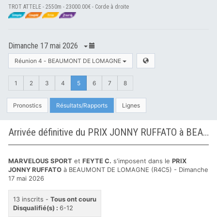
TROT ATTELE - 2550m - 23000.00€ - Corde à droite
Dimanche 17 mai 2026
Réunion 4 - BEAUMONT DE LOMAGNE
1
2
3
4
5
6
7
8
Pronostics
Résultats/Rapports
Lignes
Arrivée définitive du PRIX JONNY RUFFATO à BEAUMONT DE LOMAGNE
MARVELOUS SPORT
et
FEYTE C.
s'imposent dans le
PRIX
JONNY RUFFATO
à BEAUMONT DE LOMAGNE (R4C5) - Dimanche
17 mai 2026
13 inscrits -
Tous ont couru
Disqualifié(s) :
6-12