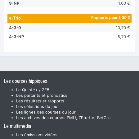
9-NP
1,60 €
Rapports pour 1,00 €
e-Trio
4-3-9
10,70 €
4-3-NP
5,70 €
Les courses hippiques
Le Quinté+ / ZE5
Les partants et pronostics
Les résultats et rapports
Les sélections du jour
Les lignes des courses du jour
Les archives des courses PMU, ZEturf et BetClic
Le multimedia
Les émissions vidéos