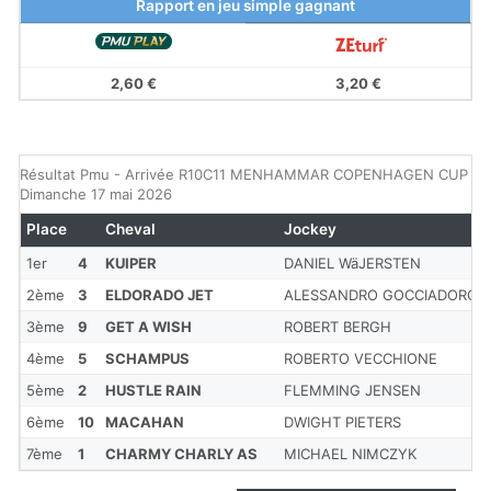
Rapport en jeu simple gagnant
2,60 €
3,20 €
Résultat Pmu - Arrivée R10C11 MENHAMMAR COPENHAGEN CUP 20
Dimanche 17 mai 2026
Place
Cheval
Jockey
1er
4
KUIPER
DANIEL WäJERSTEN
2ème
3
ELDORADO JET
ALESSANDRO GOCCIADORO
3ème
9
GET A WISH
ROBERT BERGH
4ème
5
SCHAMPUS
ROBERTO VECCHIONE
5ème
2
HUSTLE RAIN
FLEMMING JENSEN
6ème
10
MACAHAN
DWIGHT PIETERS
7ème
1
CHARMY CHARLY AS
MICHAEL NIMCZYK