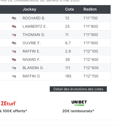
(PRIX DE CAMBREMER) du Samedi 9 mai 2026
Jockey
Cote
Redkm
ROCHARD B.
12
1'11''700
LAMBERTZ E.
25
1'11''800
THOMAIN D.
11
1'11''900
OUVRIE F.
6.7
1'11''900
RAFFIN E.
2.9
1'12''100
NIVARD F.
39
1'12''400
BLANDIN G.
111
1'12''600
RAFFIN O.
185
1'12''700
Détail des évolutions des cotes
à 100€ offerts*
20€ remboursés*