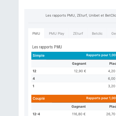
Les rapports PMU, ZEturf, Unibet et BetCli
PMU
PMU Play
ZEturf
Betclic
Ge
Les rapports PMU
Rapports pour 1,00
Simple
Gagnant
Pla
12
12,90 €
4,20
4
6,00
1
3,20
Rapports pour 1,00
Couplé
Gagnant
Pla
12-4
116,80 €
26,70