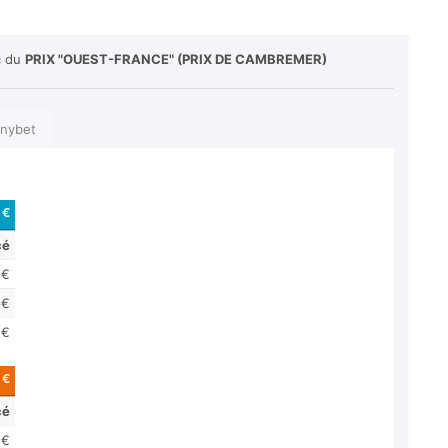
c du
PRIX "OUEST-FRANCE" (PRIX DE CAMBREMER)
nybet
 €
cé
 €
 €
 €
 €
cé
 €