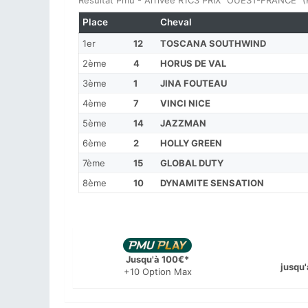
Résultat Pmu - Arrivée R1C3 PRIX "OUEST-FRANCE" 
Place
Cheval
1er
12
TOSCANA SOUTHWIND
2ème
4
HORUS DE VAL
3ème
1
JINA FOUTEAU
4ème
7
VINCI NICE
5ème
14
JAZZMAN
6ème
2
HOLLY GREEN
7ème
15
GLOBAL DUTY
8ème
10
DYNAMITE SENSATION
Jusqu'à 100€*
jusqu'
+10 Option Max