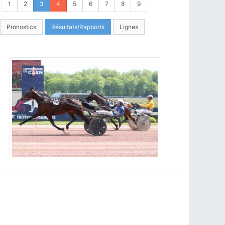
1
2
3
4
5
6
7
8
9
Pronostics
Résultats/Rapports
Lignes