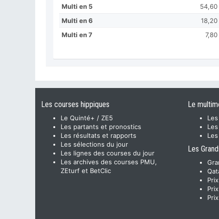
Multi en 5
54,60
Multi en 6
18,20
Multi en 7
7,80
Les courses hippiques
Le multim
Le Quinté+ / ZE5
Les
Les partants et pronostics
Les
Les résultats et rapports
Les
Les sélections du jour
Les Grand
Les lignes des courses du jour
Les archives des courses PMU,
Gra
ZEturf et BetClic
Qat
Pri
Pri
Pri