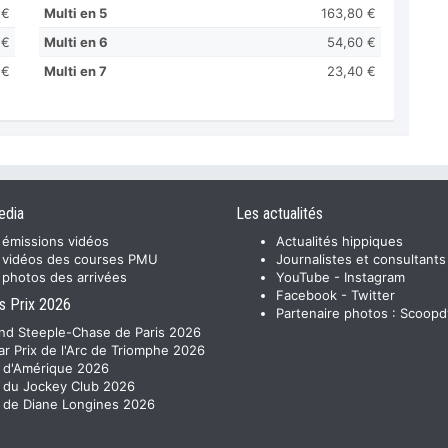
 €
Multi en 5
163,80 €
 €
Multi en 6
54,60 €
 €
Multi en 7
23,40 €
edia
Les actualités
 émissions vidéos
Actualités hippiques
 vidéos des courses PMU
Journalistes et consultants
 photos des arrivées
YouTube
-
Instagram
Facebook
-
Twitter
s Prix 2026
Partenaire photos :
Scoopd
nd Steeple-Chase de Paris 2026
ar Prix de l'Arc de Triomphe 2026
x d'Amérique 2026
x du Jockey Club 2026
x de Diane Longines 2026