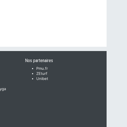
Nos partenaires
Pmu.fr
ZEturf
Unibet
yga