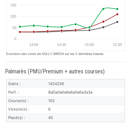
150
100
50
0
14:00
14:30
15:00
15:30
Evolution des cotes de HOLLY GREEN sur les 2 dernières heures
Palmarès (PMU/Premium + autres courses)
Gains :
142425€
Perf. :
8aDa0a0a6a6a0a6a3a3a
Course(s) :
102
Victoire(s) :
6
Placé(s) :
45