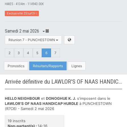
HAIES - 4134m - 114943.00€
Exclusivité ZEturf.fr !
Samedi 2 mai 2026
Réunion 7 - PUNCHESTOWN
2
3
4
5
6
7
Pronostics
Résultats/Rapports
Lignes
Arrivée définitive du LAWLOR'S OF NAAS HANDICAP HURDLE à PUNCHESTOWN
HELLO NEIGHBOUR
et
DONOGHUE K. J.
s'imposent dans le
LAWLOR'S OF NAAS HANDICAP HURDLE
à PUNCHESTOWN
(R7C6) - Samedi 2 mai 2026
19 inscrits
Non-partant(s) :
14-16