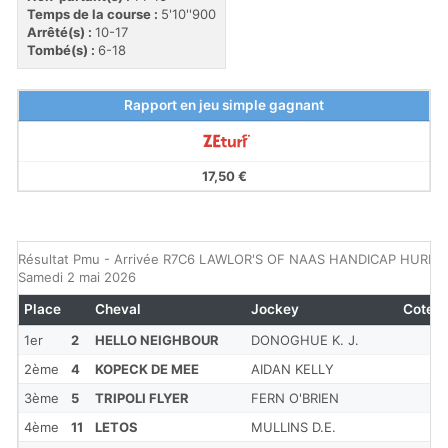
Temps de la course :
5'10''900
Arrêté(s) :
10-17
Tombé(s) :
6-18
Rapport en jeu simple gagnant
17,50 €
Résultat Pmu - Arrivée R7C6 LAWLOR'S OF NAAS HANDICAP HURDL
Samedi 2 mai 2026
Place
Cheval
Jockey
Cote
1er
2
HELLO NEIGHBOUR
DONOGHUE K. J.
2ème
4
KOPECK DE MEE
AIDAN KELLY
3ème
5
TRIPOLI FLYER
FERN O'BRIEN
4ème
11
LETOS
MULLINS D.E.