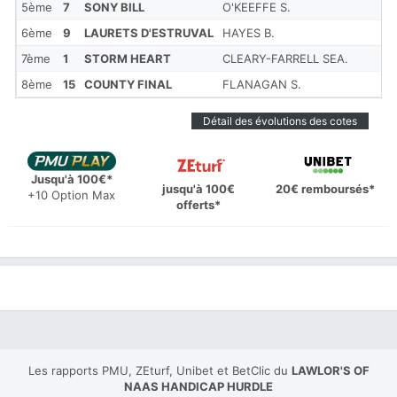
5ème
7
SONY BILL
O'KEEFFE S.
6ème
9
LAURETS D'ESTRUVAL
HAYES B.
7ème
1
STORM HEART
CLEARY-FARRELL SEA.
8ème
15
COUNTY FINAL
FLANAGAN S.
Détail des évolutions des cotes
Jusqu'à 100€*
jusqu'à 100€
20€ remboursés*
+10 Option Max
offerts*
Les rapports PMU, ZEturf, Unibet et BetClic du
LAWLOR'S OF
NAAS HANDICAP HURDLE