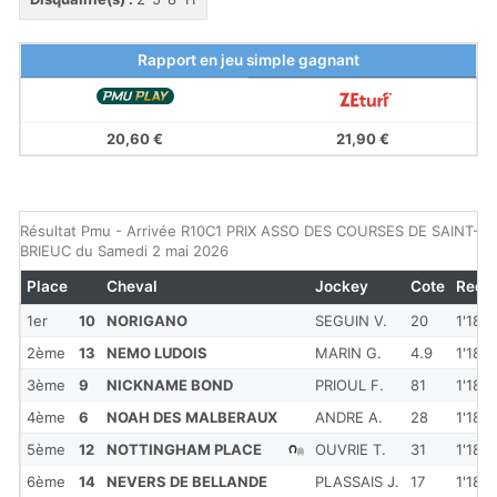
Rapport en jeu simple gagnant
20,60 €
21,90 €
Résultat Pmu - Arrivée R10C1 PRIX ASSO DES COURSES DE SAINT-
BRIEUC du Samedi 2 mai 2026
Place
Cheval
Jockey
Cote
Redk
1er
10
NORIGANO
SEGUIN V.
20
1'18''
2ème
13
NEMO LUDOIS
MARIN G.
4.9
1'18''
3ème
9
NICKNAME BOND
PRIOUL F.
81
1'18''
4ème
6
NOAH DES MALBERAUX
ANDRE A.
28
1'18''
5ème
12
NOTTINGHAM PLACE
OUVRIE T.
31
1'18''
6ème
14
NEVERS DE BELLANDE
PLASSAIS J.
17
1'18''