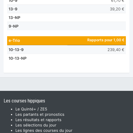
10-9
61,70 €
13-9
39,20 €
13-NP
9-NP
Rapports pour 1,00 €
e-Trio
10-13-9
239,40 €
10-13-NP
Les courses hippiques
Le Quinté+ / ZE5
Les partants et pronostics
Les résultats et rapports
Les sélections du jour
Les lignes des courses du jour