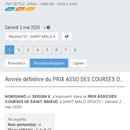
TROT ATTELE - 2950m - 14000.00€ - Corde à droite
Samedi 2 mai 2026
Réunion 10 - SAINT MALO
1
2
3
4
5
6
7
8
Pronostics
Résultats/Rapports
Lignes
Arrivée définitive du PRIX ASSO DES COURSES DE SAINT-BRIEUC à SAINT MALO
NORIGANO
et
SEGUIN V.
s'imposent dans le
PRIX ASSO DES
COURSES DE SAINT-BRIEUC
à SAINT MALO (R10C1) - Samedi 2
mai 2026
14 inscrits
Non-partant(s) :
4
Disqualifié(s) :
2-5-8-11