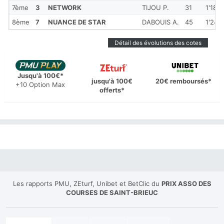
7ème
3
NETWORK
TIJOU P.
31
1'18''
8ème
7
NUANCE DE STAR
DABOUIS A.
45
1'24''
Détail des évolutions des cotes
Jusqu'à 100€*
jusqu'à 100€
20€ remboursés*
+10 Option Max
offerts*
Les rapports PMU, ZEturf, Unibet et BetClic du
PRIX ASSO DES
COURSES DE SAINT-BRIEUC