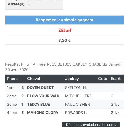
Arrêté(s) :
6
Rapport en jeu simple gagnant
3,20 €
Résultat Pmu - Arrivée R8C3 BET365 OAKSEY CHASE du Samedi
25 avril 2026
Place
Cheval
Jockey
Cote
Ecart
1er
3
DOYEN QUEST
SKELTON H.
2ème
2
BLOW YOUR WAD
MITCHELL FRE.
6
3ème
1
TEDDY BLUE
PAUL O'BRIEN
3 1/2
4ème
5
MAHONS GLORY
EDWARDS L.
2 1/4
Détail des évolutions des cotes