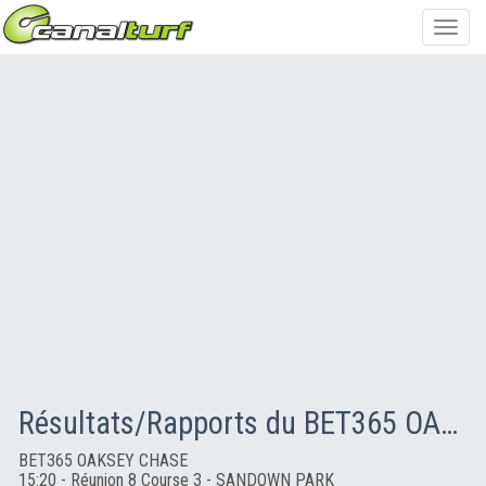
Toggl
navig
Résultats/Rapports du BET365 OAKSEY CHASE
BET365 OAKSEY CHASE
15:20 - Réunion 8 Course 3 - SANDOWN PARK