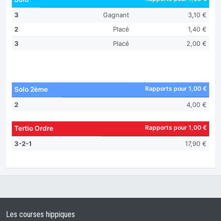
3
Gagnant
3,10 €
2
Placé
1,40 €
3
Placé
2,00 €
Rapports pour 1,00 €
Solo 2ème
2
4,00 €
Rapports pour 1,00 €
Tertio Ordre
3-2-1
17,90 €
Les courses hippiques