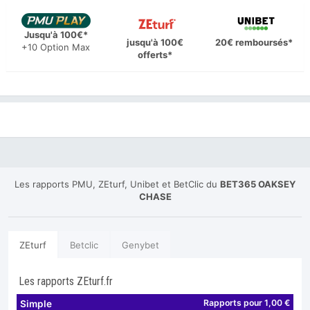
Jusqu'à 100€*
jusqu'à 100€
20€ remboursés*
+10 Option Max
offerts*
Les rapports PMU, ZEturf, Unibet et BetClic du
BET365 OAKSEY
CHASE
ZEturf
Betclic
Genybet
Les rapports ZEturf.fr
Rapports pour 1,00 €
Simple