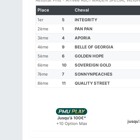
Résultat Pmu - Arrivée R6C1 MAIDEN SPECIAL WEIGHT
Place
Cheval
1er
5
INTEGRITY
2ème
1
PAN PAN
3ème
4
APORIA
4ème
9
BELLE OF GEORGIA
5ème
6
GOLDEN HOPE
6ème
10
SOVEREIGN GOLD
7ème
7
SONNYNPEACHES
8ème
11
QUALITY STREET
Jusqu'à 100€*
jusqu'
+10 Option Max