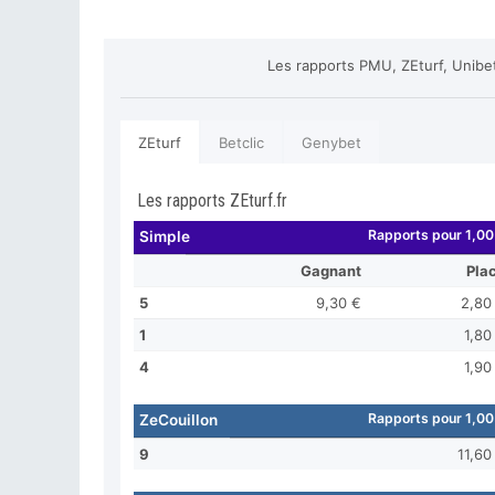
Les rapports PMU, ZEturf, Unibe
ZEturf
Betclic
Genybet
Les rapports ZEturf.fr
Rapports pour 1,00
Simple
Gagnant
Pla
5
9,30 €
2,80
1
1,80
4
1,90
Rapports pour 1,00
ZeCouillon
9
11,60