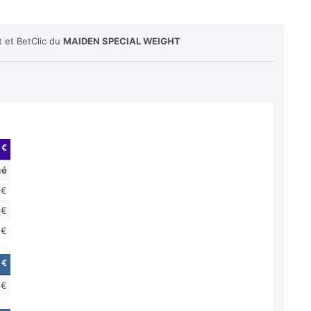
t et BetClic du
MAIDEN SPECIAL WEIGHT
 €
cé
 €
 €
 €
 €
 €