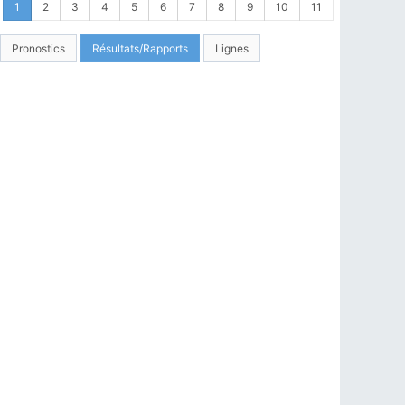
1
2
3
4
5
6
7
8
9
10
11
Pronostics
Résultats/Rapports
Lignes