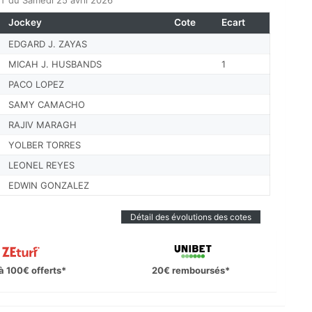
 du Samedi 25 avril 2026
Jockey
Cote
Ecart
EDGARD J. ZAYAS
MICAH J. HUSBANDS
1
PACO LOPEZ
SAMY CAMACHO
RAJIV MARAGH
YOLBER TORRES
LEONEL REYES
EDWIN GONZALEZ
Détail des évolutions des cotes
à 100€ offerts*
20€ remboursés*