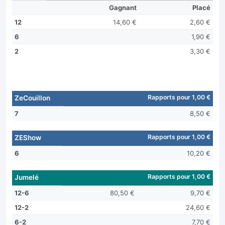
Gagnant
Placé
12
14,60 €
2,60 €
6
1,90 €
2
3,30 €
Rapports pour 1,00 €
ZeCouillon
7
8,50 €
Rapports pour 1,00 €
ZEShow
6
10,20 €
Rapports pour 1,00 €
Jumelé
12-6
80,50 €
9,70 €
12-2
24,60 €
6-2
7,70 €