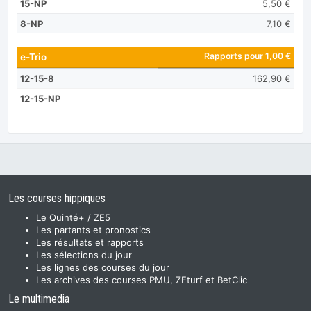
15-NP
5,50 €
8-NP
7,10 €
Rapports pour 1,00 €
e-Trio
12-15-8
162,90 €
12-15-NP
Les courses hippiques
Le Quinté+ / ZE5
Les partants et pronostics
Les résultats et rapports
Les sélections du jour
Les lignes des courses du jour
Les archives des courses PMU, ZEturf et BetClic
Le multimedia