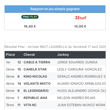
Rapport en jeu simple gagnant
16,40 €
14,00 €
Résultat Pmu - Arrivée R6C7 LAZARELLA du Vendredi 17 avril 2026
Place
Cheval
Jockey
1er
12
CABLE A TIERRA
JORGE EDUARDO ZUNIGA
2ème
15
CANELA STAR
LESLY CAROLINA GONZALEZ
3ème
8
KING NICOLAS
GERALD ANDRES RODRIGUEZ SE
4ème
14
VOLANTE MIXTO
ALVARO IGNACIO APABLAZA ESP
5ème
9
EL LEGENDARIO
HUGO ALEJANDRO OCHOA OLM
6ème
1
REPUBLIC ANA
NELSON ANDRES ROJAS
7ème
11
VITA KC
JUAN ESTEBAN MUNOZ MORALE