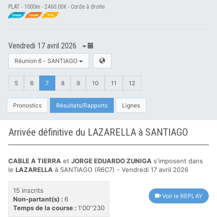
PLAT - 1000m - 2460.00€ - Corde à droite
Vendredi 17 avril 2026
Réunion 6 - SANTIAGO
5
6
7
8
9
10
11
12
Pronostics
Résultats/Rapports
Lignes
Arrivée définitive du LAZARELLA à SANTIAGO
CABLE A TIERRA
et
JORGE EDUARDO ZUNIGA
s'imposent dans
le
LAZARELLA
à SANTIAGO (R6C7) - Vendredi 17 avril 2026
15 inscrits
Voir le REPLAY
Non-partant(s) :
6
Temps de la course :
1'00''230