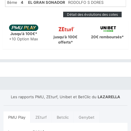
8ème
4
EL GRAN SONADOR
RODOLFO S DORES
Détail des évolutions des cotes
Jusqu'à 100€*
jusqu'à 100€
20€ remboursés*
+10 Option Max
offerts*
Les rapports PMU, ZEturf, Unibet et BetClic du
LAZARELLA
PMU Play
ZEturf
Betclic
Genybet