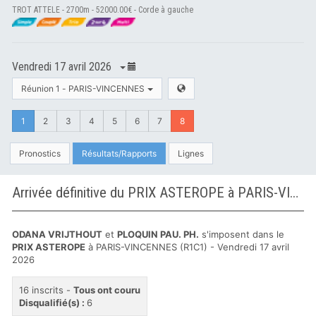
TROT ATTELE - 2700m - 52000.00€ - Corde à gauche
Vendredi 17 avril 2026
Réunion 1 - PARIS-VINCENNES
1
2
3
4
5
6
7
8
Pronostics
Résultats/Rapports
Lignes
Arrivée définitive du PRIX ASTEROPE à PARIS-VINCENNES
ODANA VRIJTHOUT
et
PLOQUIN PAU. PH.
s'imposent dans le
PRIX ASTEROPE
à PARIS-VINCENNES (R1C1) - Vendredi 17 avril
2026
16 inscrits -
Tous ont couru
Disqualifié(s) :
6