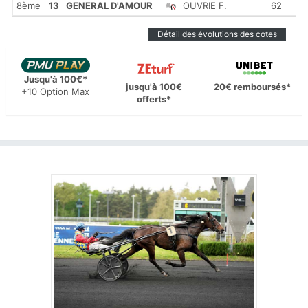
8ème
13
GENERAL D'AMOUR
OUVRIE F.
62
1'
Détail des évolutions des cotes
Jusqu'à 100€*
jusqu'à 100€
20€ remboursés*
+10 Option Max
offerts*