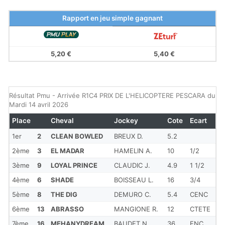
Rapport en jeu simple gagnant
5,20 €
5,40 €
Résultat Pmu - Arrivée R1C4 PRIX DE L'HELICOPTERE PESCARA du
Mardi 14 avril 2026
Place
Cheval
Jockey
Cote
Ecart
1er
2
CLEAN BOWLED
BREUX D.
5.2
2ème
3
EL MADAR
HAMELIN A.
10
1/2
3ème
9
LOYAL PRINCE
CLAUDIC J.
4.9
1 1/2
4ème
6
SHADE
BOISSEAU L.
16
3/4
5ème
8
THE DIG
DEMURO C.
5.4
CENC
6ème
13
ABRASSO
MANGIONE R.
12
CTETE
7ème
16
MEHANYDREAM
BAUDET N.
36
ENC