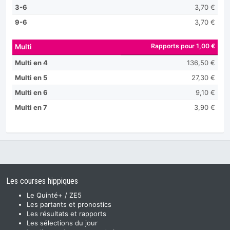
3-6
3,70 €
9-6
3,70 €
Rapports pour 1,00 €
Multi
Multi en 4
136,50 €
Multi en 5
27,30 €
Multi en 6
9,10 €
Multi en 7
3,90 €
Les courses hippiques
Le Quinté+ / ZE5
Les partants et pronostics
Les résultats et rapports
Les sélections du jour