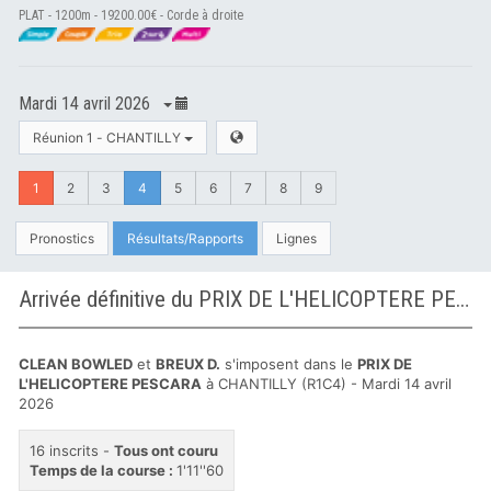
PLAT - 1200m - 19200.00€ - Corde à droite
Mardi 14 avril 2026
Réunion 1 - CHANTILLY
1
2
3
4
5
6
7
8
9
Pronostics
Résultats/Rapports
Lignes
Arrivée définitive du PRIX DE L'HELICOPTERE PESCARA à CHANTILLY
CLEAN BOWLED
et
BREUX D.
s'imposent dans le
PRIX DE
L'HELICOPTERE PESCARA
à CHANTILLY (R1C4) - Mardi 14 avril
2026
16 inscrits -
Tous ont couru
Temps de la course :
1'11''60