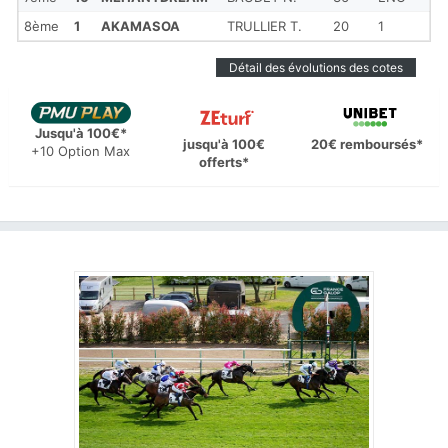
8ème
1
AKAMASOA
TRULLIER T.
20
1
Détail des évolutions des cotes
Jusqu'à 100€*
jusqu'à 100€
20€ remboursés*
+10 Option Max
offerts*