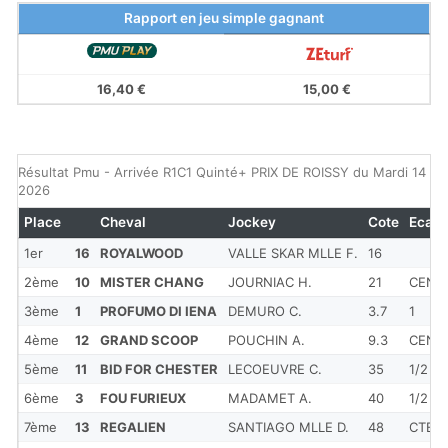
Rapport en jeu simple gagnant
16,40 €
15,00 €
Résultat Pmu - Arrivée R1C1 Quinté+ PRIX DE ROISSY du Mardi 14 avr
2026
Place
Cheval
Jockey
Cote
Ecart
1er
16
ROYALWOOD
VALLE SKAR MLLE F.
16
2ème
10
MISTER CHANG
JOURNIAC H.
21
CENC
3ème
1
PROFUMO DI IENA
DEMURO C.
3.7
1
4ème
12
GRAND SCOOP
POUCHIN A.
9.3
CENC
5ème
11
BID FOR CHESTER
LECOEUVRE C.
35
1/2
6ème
3
FOU FURIEUX
MADAMET A.
40
1/2
7ème
13
REGALIEN
SANTIAGO MLLE D.
48
CTET