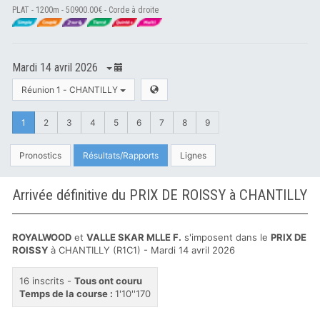
PLAT - 1200m - 50900.00€ - Corde à droite
Mardi 14 avril 2026
Réunion 1 - CHANTILLY
1
2
3
4
5
6
7
8
9
Pronostics
Résultats/Rapports
Lignes
Arrivée définitive du PRIX DE ROISSY à CHANTILLY
ROYALWOOD
et
VALLE SKAR MLLE F.
s'imposent dans le
PRIX DE
ROISSY
à CHANTILLY (R1C1) - Mardi 14 avril 2026
16 inscrits -
Tous ont couru
Temps de la course :
1'10''170