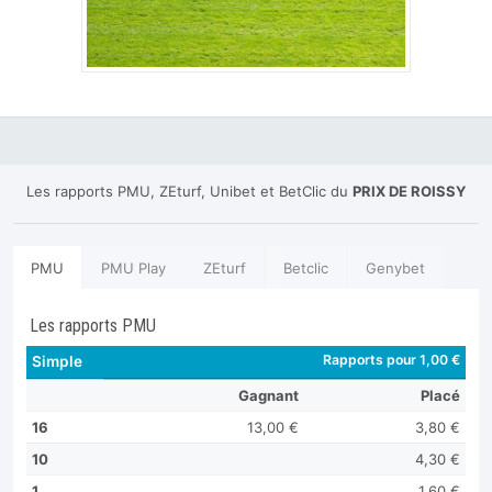
Les rapports PMU, ZEturf, Unibet et BetClic du
PRIX DE ROISSY
PMU
PMU Play
ZEturf
Betclic
Genybet
Les rapports PMU
Rapports pour 1,00 €
Simple
Gagnant
Placé
16
13,00 €
3,80 €
10
4,30 €
1
1,60 €