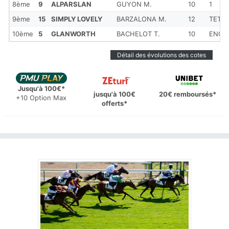
8ème
9
ALPARSLAN
GUYON M.
10
1
9ème
15
SIMPLY LOVELY
BARZALONA M.
12
TETE
10ème
5
GLANWORTH
BACHELOT T.
10
ENC
Détail des évolutions des cotes
Jusqu'à 100€*
jusqu'à 100€
20€ remboursés*
+10 Option Max
offerts*