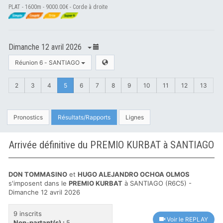
PLAT - 1600m - 9000.00€ - Corde à droite
Dimanche 12 avril 2026
Réunion 6 - SANTIAGO
2
3
4
5
6
7
8
9
10
11
12
13
Pronostics
Résultats/Rapports
Lignes
Arrivée définitive du PREMIO KURBAT à SANTIAGO
DON TOMMASINO
et
HUGO ALEJANDRO OCHOA OLMOS
s'imposent dans le
PREMIO KURBAT
à SANTIAGO (R6C5) -
Dimanche 12 avril 2026
9 inscrits
Voir le REPLAY
Non-partant(s) :
5