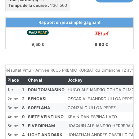
Temps de la course :
1'36''500
Rapport en jeu simple gagnant
9,50 €
8,90 €
Résultat Pmu - Arrivée R6C5 PREMIO KURBAT du Dimanche 12 avril 
Place
Cheval
Jockey
1er
1
DON TOMMASINO
HUGO ALEJANDRO OCHOA OLMOS
2ème
2
BENGASI
OSCAR ALEJANDRO ULLOA PEREZ
3ème
8
SOPELANA
GONZALO ULLOA PEREZ
4ème
9
SIETE VEINTIUNO
KEVIN DAN ESPINA LAZO
5ème
7
FIVE DIRHAM
JOAQUIN ALEJANDRO HERRERA OLI
6ème
4
LIGHT AND DARK
JONATHAN ANDRES CASTILLO TAPI