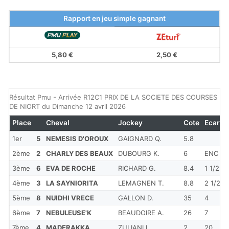
Rapport en jeu simple gagnant
5,80 €
2,50 €
Résultat Pmu - Arrivée R12C1 PRIX DE LA SOCIETE DES COURSES
DE NIORT du Dimanche 12 avril 2026
Place
Cheval
Jockey
Cote
Ecart
1er
5
NEMESIS D'OROUX
GAIGNARD Q.
5.8
2ème
2
CHARLY DES BEAUX
DUBOURG K.
6
ENC
3ème
6
EVA DE ROCHE
RICHARD G.
8.4
1 1/2
4ème
3
LA SAYNIORITA
LEMAGNEN T.
8.8
2 1/2
5ème
8
NUIDHI VRECE
GALLON D.
35
4
6ème
7
NEBULEUSE'K
BEAUDOIRE A.
26
7
7ème
4
MADERAKKA
ZULIANI L.
2
20