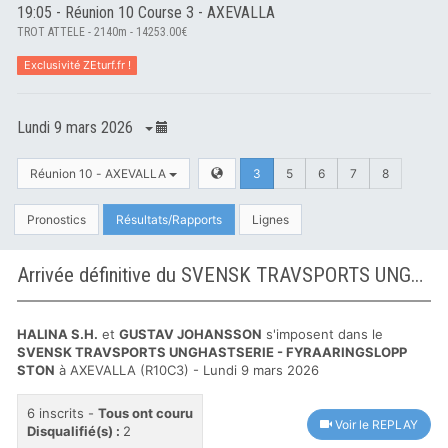
19:05 - Réunion 10 Course 3 - AXEVALLA
TROT ATTELE - 2140m - 14253.00€
Exclusivité ZEturf.fr !
Lundi 9 mars 2026
Réunion 10 - AXEVALLA
3
5
6
7
8
Pronostics
Résultats/Rapports
Lignes
Arrivée définitive du SVENSK TRAVSPORTS UNGHASTSERIE - FYRAARINGSLOPP STON à AXEVALLA
HALINA S.H.
et
GUSTAV JOHANSSON
s'imposent dans le
SVENSK TRAVSPORTS UNGHASTSERIE - FYRAARINGSLOPP
STON
à AXEVALLA (R10C3) - Lundi 9 mars 2026
6 inscrits -
Tous ont couru
Voir le REPLAY
Disqualifié(s) :
2