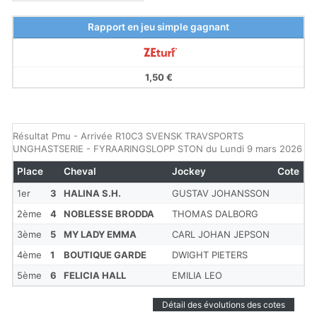
Rapport en jeu simple gagnant
1,50 €
Résultat Pmu - Arrivée R10C3 SVENSK TRAVSPORTS
UNGHASTSERIE - FYRAARINGSLOPP STON du Lundi 9 mars 2026
Place
Cheval
Jockey
Cote
1er
3
HALINA S.H.
GUSTAV JOHANSSON
2ème
4
NOBLESSE BRODDA
THOMAS DALBORG
3ème
5
MY LADY EMMA
CARL JOHAN JEPSON
4ème
1
BOUTIQUE GARDE
DWIGHT PIETERS
5ème
6
FELICIA HALL
EMILIA LEO
Détail des évolutions des cotes