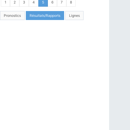
1
2
3
4
5
6
7
8
Pronostics
Résultats/Rapports
Lignes