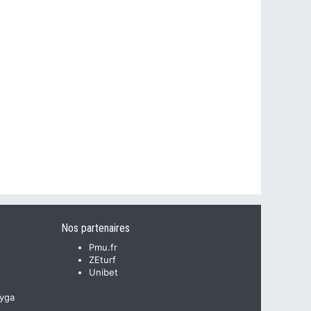
Nos partenaires
Pmu.fr
ZEturf
Unibet
yga