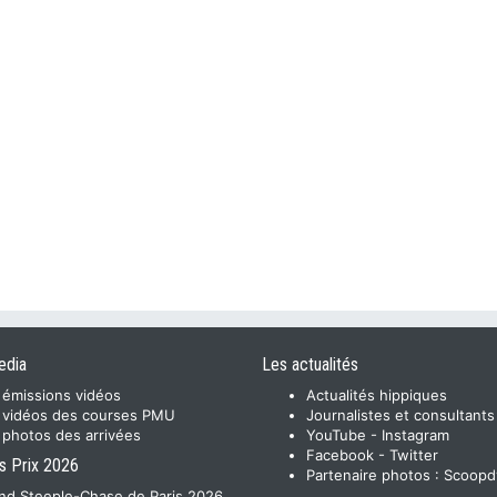
edia
Les actualités
 émissions vidéos
Actualités hippiques
 vidéos des courses PMU
Journalistes et consultants
 photos des arrivées
YouTube
-
Instagram
Facebook
-
Twitter
s Prix 2026
Partenaire photos :
Scoopd
nd Steeple-Chase de Paris 2026