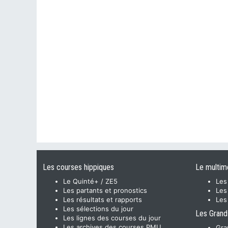
Les courses hippiques
Le multim
Le Quinté+ / ZE5
Les
Les partants et pronostics
Les
Les résultats et rapports
Les
Les sélections du jour
Les Grand
Les lignes des courses du jour
Les archives des courses PMU,
Gra