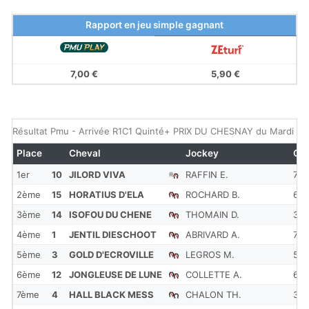
Rapport en jeu simple gagnant
7,00 €
5,90 €
Résultat Pmu - Arrivée R1C1 Quinté+ PRIX DU CHESNAY du Mardi 17 
Place
Cheval
Jockey
Co
1er
10
JILORD VIVA
RAFFIN E.
7
2ème
15
HORATIUS D'ELA
ROCHARD B.
6
3ème
14
ISOFOU DU CHENE
THOMAIN D.
3.2
4ème
1
JENTIL DIESCHOOT
ABRIVARD A.
7.1
5ème
3
GOLD D'ECROVILLE
LEGROS M.
54
6ème
12
JONGLEUSE DE LUNE
COLLETTE A.
6.4
7ème
4
HALL BLACK MESS
CHALON TH.
31