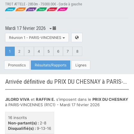
TROT ATTELE - 2850m - 75000.00€ - Corde à gauche
Mardi 17 février 2026
Réunion 1 - PARIS-VINCENNES
1
2
3
4
5
6
7
8
Pronostics
Résultats/Rapports
Lignes
Arrivée définitive du PRIX DU CHESNAY à PARIS-VINCENNES
JILORD VIVA
et
RAFFIN E.
s'imposent dans le
PRIX DU CHESNAY
à PARIS-VINCENNES (R1C1) - Mardi 17 février 2026
16 inscrits
Non-partant(s) :
2-8
Disqualifié(s) :
9-13-16