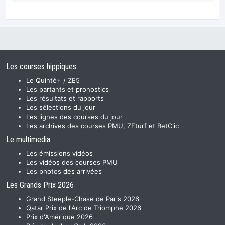
Les courses hippiques
Le Quinté+ / ZE5
Les partants et pronostics
Les résultats et rapports
Les sélections du jour
Les lignes des courses du jour
Les archives des courses PMU, ZEturf et BetClic
Le multimedia
Les émissions vidéos
Les vidéos des courses PMU
Les photos des arrivées
Les Grands Prix 2026
Grand Steeple-Chase de Paris 2026
Qatar Prix de l'Arc de Triomphe 2026
Prix d'Amérique 2026