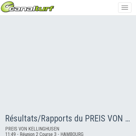
Toggl
navig
Résultats/Rapports du PREIS VON KELLINGHUSEN
PREIS VON KELLINGHUSEN
11:49 - Réunion 2 Course 3 - HAMBOURG