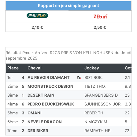
Rapport en jeu simple gagnant
2,10 €
2,50 €
Résultat Pmu - Arrivée R2C3 PREIS VON KELLINGHUSEN du Jeudi 11
septembre 2025
Place
Cheval
Jockey
Cote
1er
4
AU REVOIR DIAMANT
BOT ROB.
2.1
2ème
5
MOONSTRUCK DESIGN
TIETZ THO.
9.8
3ème
1
DESERT RAIN
SPANGENBERG D.
23
4ème
6
PEDRO BEUCKENSWIJK
SJUNNESSON JOR.
3.8
5ème
3
OMANI
REBER TH.
22
6ème
7
NEVELE DRAGON
NIMCZYK M.
5
7ème
2
DER BIKER
RAMRATH HEI.
72