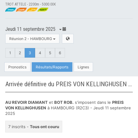
TROT ATTELE - 2200m - 5000.00€
Jeudi 11 septembre 2025
Réunion 2 - HAMBOURG
1
2
3
4
5
6
Pronostics
Résultats/Rapports
Lignes
Arrivée définitive du PREIS VON KELLINGHUSEN à HAMBOURG
AU REVOIR DIAMANT
et
BOT ROB.
s'imposent dans le
PREIS
VON KELLINGHUSEN
à HAMBOURG (R2C3) - Jeudi 11 septembre
2025
7 inscrits -
Tous ont couru